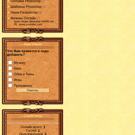
Обложки Photoshop
[2]
Шаблоны Photoshop
[1]
Наши Разработки
[6]
Фильмы Онлайн
[7]
трансляции фильмов letitbit.net ,
VK ,www.youtube.com
Наш опрос
Что Вам нравится и надо
добавить?
Музыку
Кино
Обои и Темы
Игры
Программы
Статистика
Онлайн всего:
1
Гостей:
1
Пользователей:
0