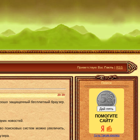
Приветствую Вас
Гость
|
RSS
Поиск
20:39
хорошо защищенный бесплатный браузер.
ПОМОГИТЕ
САЙТУ
дних новостей.
во поисковых систем можно увеличить,
узера.