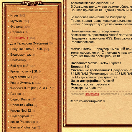
Автоматическое обновление.
В большинстве случаев размер обновлен
Категории раздела
Защита приватности. Одним кликом мыш
Игры
[190]
Безопасная навигация по Интернету.
Firefox хранит вашу конфиденциально
Музыка
[286]
Firefox блокирует доступ на сайты сете
Фильмы
[299]
Полноценное масштабирование.
Сериалы
[14]
Возможность просмотра любой части ве
Программы
Поддержка технологии RSS. Возможност
[467]
Расширяемость.
Для Телефона (Мабилка)
[50]
Mozilla Firefox — браузер, имеющий на
Рисунки| Обой | Темы
[55]
темы оформления. С помощью плагинов
Видеомонтаж
[8]
путешествий по всемирной сети.
Photoshop
[15]
Название
: Mozilla Firefox Express
Всё для сайта
[2]
Версия:
5.0
Системные требования:
Процессор Pen
Кряки | Kлючи | SN
[4]
64 МБ RAM (Рекомендуется: 128 МБ RA
Мультфильмы
52 МБ дискового пространства
[45]
Язык интерфейса:
Русский
Книги |Журналы
[161]
Лекарство:
не требуется
Размер:
13.5 Mb. rar.
Windows \OC |XP | VISTA| 7
[31]
Разное
Категория
:
Программы
|
Просмотров
: 411 |
Добав
[61]
Видео |Клипы
[49]
Всего комментариев
:
0
Новости Сайта
[9]
Ключи Nod 32
[4]
Видео уроки
[47]
Кисти Photoshop
[1]
Рамки Photoshop
[6]