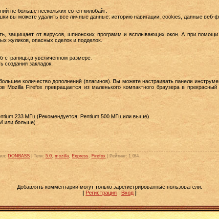
ий не больше нескольких сотен килобайт.
ки вы можете удалить все личные данные: историю навигации, cookies, данные веб-
сть, защищает от вирусов, шпионских программ и всплывающих окон. А при помощи
вых жуликов, опасных сделок и подделок.
б-страницы,в увеличенном размере.
ь создания закладок.
ибольшее количество дополнений (плагинов). Вы можете настраивать панели инструме
 Mozilla Firefox превращается из маленького компактного браузера в прекрасны
tium 233 МГц (Рекомендуется: Pentium 500 МГц или выше)
M или больше)
ил
:
DONBASS
|
Теги
:
5.0
,
mozilla
,
Express
,
Firefox
|
Рейтинг
:
1.0
/
4
Добавлять комментарии могут только зарегистрированные пользователи.
[
Регистрация
|
Вход
]