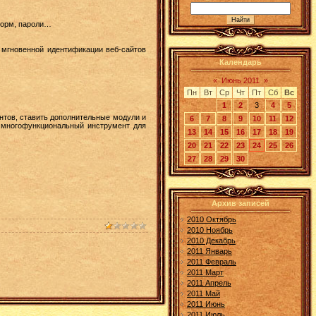
форм, пароли…
 мгновенной идентификации веб-сайтов
Календарь
«
Июнь 2011
»
Пн
Вт
Ср
Чт
Пт
Сб
Вс
1
2
3
4
5
нтов, ставить дополнительные модули и
6
7
8
9
10
11
12
й многофункциональный инструмент для
13
14
15
16
17
18
19
20
21
22
23
24
25
26
27
28
29
30
Архив записей
2010 Октябрь
2010 Ноябрь
2010 Декабрь
2011 Январь
2011 Февраль
2011 Март
2011 Апрель
2011 Май
2011 Июнь
2011 Июль