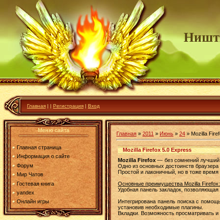
Ништ
Главная
|
|
Регистрация
|
Вход
Меню сайта
Главная
»
2011
»
Июнь
»
24
» Mozilla Fire
Главная страница
Mozilla Firefox 5.0 Express
Информация о сайте
Mozilla Firefox
— без сомнений лучший 
Форум
Одно из основных достоинств браузера M
Простой и лаконичный, но в тоже время
Мир Чатов
Гостевая книга
Основные преимущества Mozilla Firefox:
Удобная панель закладок, позволяющая 
yandex
Интегрирована панель поиска с помощ
Онлайн игры
установив необходимые плагины.
Вкладки. Возможность просматривать и 