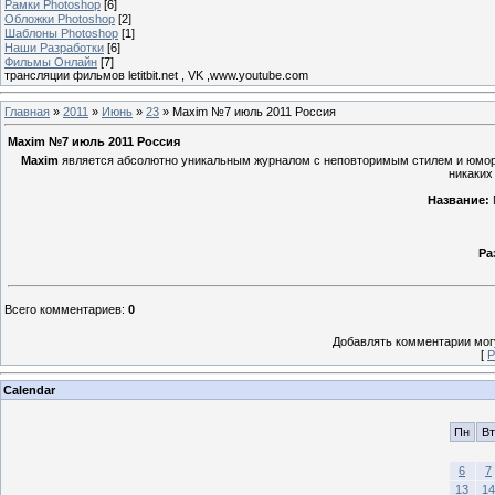
Рамки Photoshop
[6]
Обложки Photoshop
[2]
Шаблоны Photoshop
[1]
Наши Разработки
[6]
Фильмы Онлайн
[7]
трансляции фильмов letitbit.net , VK ,www.youtube.com
Главная
»
2011
»
Июнь
»
23
» Maxim №7 июль 2011 Россия
Maxim №7 июль 2011 Россия
Maxim
является абсолютно уникальным журналом с неповторимым стилем и юморо
никаких
Название:
Ра
Всего комментариев
:
0
Добавлять комментарии могу
[
Р
Calendar
Пн
Вт
6
7
13
14