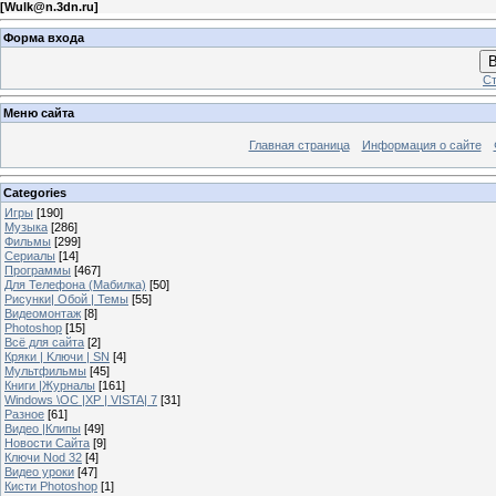
[
Wulk@n.3dn.ru
]
Форма входа
В
Ст
Меню сайта
Главная страница
Информация о сайте
Categories
Игры
[190]
Музыка
[286]
Фильмы
[299]
Сериалы
[14]
Программы
[467]
Для Телефона (Мабилка)
[50]
Рисунки| Обой | Темы
[55]
Видеомонтаж
[8]
Photoshop
[15]
Всё для сайта
[2]
Кряки | Kлючи | SN
[4]
Мультфильмы
[45]
Книги |Журналы
[161]
Windows \OC |XP | VISTA| 7
[31]
Разное
[61]
Видео |Клипы
[49]
Новости Сайта
[9]
Ключи Nod 32
[4]
Видео уроки
[47]
Кисти Photoshop
[1]