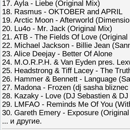
17. Ayla - Liebe (Original Mix)
18. Rasmus - OKTOBER and APRIL
19. Arctic Moon - Afterworld (Dimensi
20. Lu4o - Mr. Jack (Original Mix)
21. ATB - The Fields Of Love (Original
22. Michael Jackson - Billie Jean (Sa
23. Alice Deejay - Better Of Alone
24. M.O.R.P.H. & Van Eyden pres. Lexw
25. Headstrong & Tiff Lacey - The Tru
26. Hammer & Bennett - Language (Sa
27. Madona - Frozen (dj sasha blizne
28. Kazaky - Love (DJ Sebastien & D
29. LMFAO - Reminds Me Of You (With
30. Gareth Emery - Exposure (Original
... и другие.