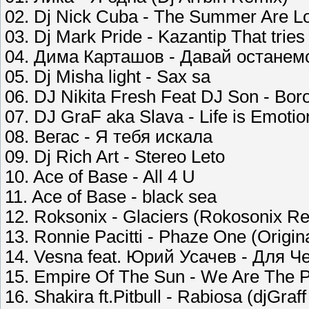
02. Dj Nick Cuba - The Summer Are L
03. Dj Mark Pride - Kazantip That tries
04. Дима Карташов - Давай останем
05. Dj Misha light - Sax sa
06. DJ Nikita Fresh Feat DJ Son - Bo
07. DJ GraF aka Slava - Life is Emotio
08. Вегас - Я тебя искала
09. Dj Rich Art - Stereo Leto
10. Ace of Base - All 4 U
11. Ace of Base - black sea
12. Roksonix - Glaciers (Rokosonix R
13. Ronnie Pacitti - Phaze One (Origin
14. Vesna feat. Юрий Усачев - Для Ч
15. Empire Of The Sun - We Are The P
16. Shakira ft.Pitbull - Rabiosa (djGraf