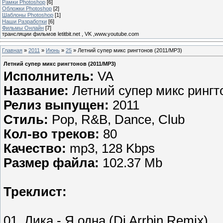
Рамки Photoshop
[6]
Обложки Photoshop
[2]
Шаблоны Photoshop
[1]
Наши Разработки
[6]
Фильмы Онлайн
[7]
трансляции фильмов letitbit.net , VK ,www.youtube.com
Главная
»
2011
»
Июнь
»
25
» Летний супер микс рингтонов (2011/MP3)
Летний супер микс рингтонов (2011/MP3)
Исполнитель:
VA
Название:
Летний супер микс рингт
Релиз выпущен:
2011
Стиль:
Pop, R&B, Dance, Club
Кол-во треков:
80
Качество:
mp3, 128 Kbps
Размер файла:
102.37 Mb
Треклист:
01. Лика - Я одна (Dj Arrbin Remix)