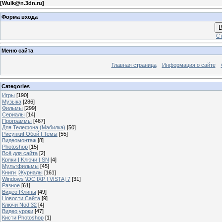
[
Wulk@n.3dn.ru
]
Форма входа
В
Ст
Меню сайта
Главная страница
Информация о сайте
Categories
Игры
[190]
Музыка
[286]
Фильмы
[299]
Сериалы
[14]
Программы
[467]
Для Телефона (Мабилка)
[50]
Рисунки| Обой | Темы
[55]
Видеомонтаж
[8]
Photoshop
[15]
Всё для сайта
[2]
Кряки | Kлючи | SN
[4]
Мультфильмы
[45]
Книги |Журналы
[161]
Windows \OC |XP | VISTA| 7
[31]
Разное
[61]
Видео |Клипы
[49]
Новости Сайта
[9]
Ключи Nod 32
[4]
Видео уроки
[47]
Кисти Photoshop
[1]