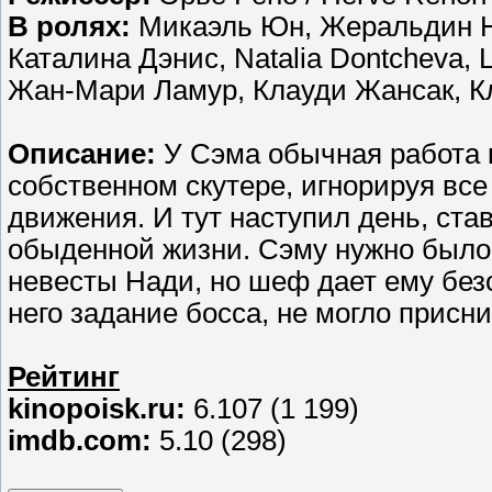
В ролях:
Микаэль Юн, Жеральдин Н
Каталина Дэнис, Natalia Dontcheva, Lo
Жан-Мари Ламур, Клауди Жансак, К
Описание:
У Сэма обычная работа к
собственном скутере, игнорируя вс
движения. И тут наступил день, ста
обыденной жизни. Сэму нужно было 
невесты Нади, но шеф дает ему без
него задание босса, не могло прис
Рейтинг
kinopoisk.ru:
6.107 (1 199)
imdb.com:
5.10 (298)