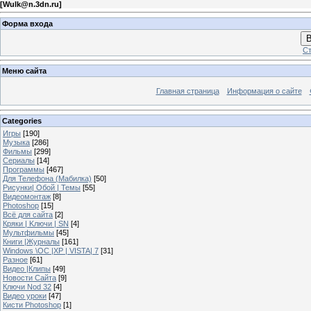
[
Wulk@n.3dn.ru
]
Форма входа
В
Ст
Меню сайта
Главная страница
Информация о сайте
Categories
Игры
[190]
Музыка
[286]
Фильмы
[299]
Сериалы
[14]
Программы
[467]
Для Телефона (Мабилка)
[50]
Рисунки| Обой | Темы
[55]
Видеомонтаж
[8]
Photoshop
[15]
Всё для сайта
[2]
Кряки | Kлючи | SN
[4]
Мультфильмы
[45]
Книги |Журналы
[161]
Windows \OC |XP | VISTA| 7
[31]
Разное
[61]
Видео |Клипы
[49]
Новости Сайта
[9]
Ключи Nod 32
[4]
Видео уроки
[47]
Кисти Photoshop
[1]