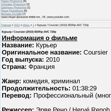
Рамки Photoshop
[6]
Обложки Photoshop
[2]
Шаблоны Photoshop
[1]
Наши Разработки
[6]
Фильмы Онлайн
[7]
трансляции фильмов letitbit.net , VK ,www.youtube.com
Главная
»
2011
»
Июнь
»
1
» Курьер / Coursier (2010) BDRip-AVC 720p
Курьер / Coursier (2010) BDRip-AVC 720p
Информация о фильме
Название:
Курьер
Оригинальное название:
Coursier
Год выпуска:
2010
Страна:
Франция
Жанр:
комедия, криминал
Продолжительность:
01:38:29
Перевод:
Профессиональный (много
Режиссер:
Эрве Рено / Hervé Renoh