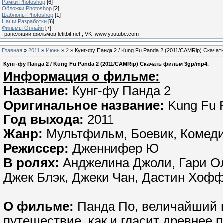
Рамки Photoshop
[6]
Обложки Photoshop
[2]
Шаблоны Photoshop
[1]
Наши Разработки
[6]
Фильмы Онлайн
[7]
трансляции фильмов letitbit.net , VK ,www.youtube.com
Главная
»
2011
»
Июнь
»
2
» Кунг-фу Панда 2 / Kung Fu Panda 2 (2011/CAMRip) Скачат
Кунг-фу Панда 2 / Kung Fu Panda 2 (2011/CAMRip) Скачать фильм 3gp/mp4.
Информация о фильме:
Название:
Кунг-фу Панда 2
Оригинальное название:
Kung Fu 
Год выхода:
2011
Жанр:
Мультфильм, Боевик, Комеди
Режиссер:
Дженнифер Ю
В ролях:
Анджелина Джоли, Гари Ол
Джек Блэк, Джеки Чан, Дастин Хоф
О фильме:
Панда По, величайший в
путешествие, как и гласит древнее п