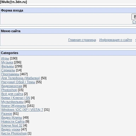
[
Wulk@n.3dn.ru
]
Форма входа
В
Ст
Меню сайта
Главная страница
Информация о сайте
Categories
Игры
[190]
Музыка
[286]
Фильмы
[299]
Сериалы
[14]
Программы
[467]
Для Телефона (Мабилка)
[50]
Рисунки| Обой | Темы
[55]
Видеомонтаж
[8]
Photoshop
[15]
Всё для сайта
[2]
Кряки | Kлючи | SN
[4]
Мультфильмы
[45]
Книги |Журналы
[161]
Windows \OC |XP | VISTA| 7
[31]
Разное
[61]
Видео |Клипы
[49]
Новости Сайта
[9]
Ключи Nod 32
[4]
Видео уроки
[47]
Кисти Photoshop
[1]