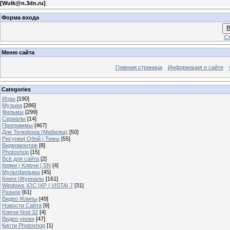
[
Wulk@n.3dn.ru
]
Форма входа
В
Ст
Меню сайта
Главная страница
Информация о сайте
Categories
Игры
[190]
Музыка
[286]
Фильмы
[299]
Сериалы
[14]
Программы
[467]
Для Телефона (Мабилка)
[50]
Рисунки| Обой | Темы
[55]
Видеомонтаж
[8]
Photoshop
[15]
Всё для сайта
[2]
Кряки | Kлючи | SN
[4]
Мультфильмы
[45]
Книги |Журналы
[161]
Windows \OC |XP | VISTA| 7
[31]
Разное
[61]
Видео |Клипы
[49]
Новости Сайта
[9]
Ключи Nod 32
[4]
Видео уроки
[47]
Кисти Photoshop
[1]