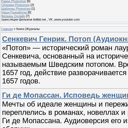
Рамки Photoshop
[6]
Обложки Photoshop
[2]
Шаблоны Photoshop
[1]
Наши Разработки
[6]
Фильмы Онлайн
[7]
трансляции фильмов letitbit.net , VK ,www.youtube.com
Главная
»
Книги |Журналы
Сенкевич Генрик. Потоп (Аудиокн
«Потоп» — исторический роман лау
Сенкевича, основанный на историче
называемым Шведским потопом. Вре
1657 год, действие разворачиваетс
1657 годов.
Ги де Мопассан. Исповедь женщи
Мечты об идеале женщины и пережи
переплелись в романах, новеллах и 
Ги де Мопассана. Аудиоверсия его 