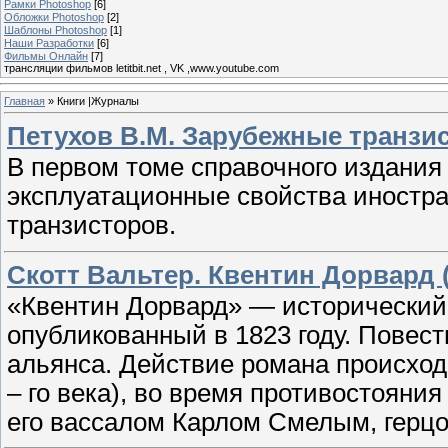
Рамки Photoshop
[6]
Обложки Photoshop
[2]
Шаблоны Photoshop
[1]
Наши Разработки
[6]
Фильмы Онлайн
[7]
трансляции фильмов letitbit.net , VK ,www.youtube.com
Главная
»
Книги |Журналы
Петухов В.М. Зарубежные транзис
В первом томе справочного издания
эксплуатационные свойства иност
транзисторов.
Скотт Вальтер. Квентин Дорвард 
«Квентин Дорвард» — исторический
опубликованный в 1823 году. Повес
альянса. Действие романа происход
– го века), во время противостояни
его вассалом Карлом Смелым, герцо