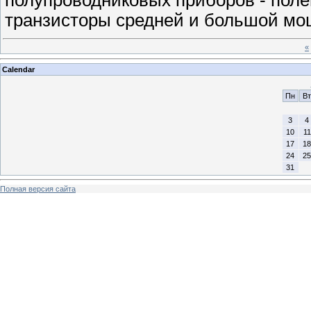
полупроводниковых приборов - пол
транзисторы средней и большой мо
«
Calendar
Пн
Вт
3
4
10
11
17
18
24
25
31
Полная версия сайта