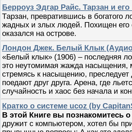
Берроуз Эдгар Райс. Тарзан и его
Тарзан, превратившись в богатого 
жадных и злых людей. Похищен его 
оказался на острове.
Лондон Джек. Белый Клык (Аудио
«Белый клык» (1906) – последняя л
это неутомимая жажда насыщения, ми
стремясь к насыщению, преследует др
поедают друг друга. Арена, где льет
случайность и хаос без начала и кон
Кратко о системе ucoz (by Capita
В этой Книге вы познакомитесь о 
дружит с компьютером, хотел бы при
прывычные вопросы: А как это здела