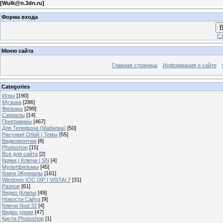
[
Wulk@n.3dn.ru
]
Форма входа
В
Ст
Меню сайта
Главная страница
Информация о сайте
Categories
Игры
[190]
Музыка
[286]
Фильмы
[299]
Сериалы
[14]
Программы
[467]
Для Телефона (Мабилка)
[50]
Рисунки| Обой | Темы
[55]
Видеомонтаж
[8]
Photoshop
[15]
Всё для сайта
[2]
Кряки | Kлючи | SN
[4]
Мультфильмы
[45]
Книги |Журналы
[161]
Windows \OC |XP | VISTA| 7
[31]
Разное
[61]
Видео |Клипы
[49]
Новости Сайта
[9]
Ключи Nod 32
[4]
Видео уроки
[47]
Кисти Photoshop
[1]