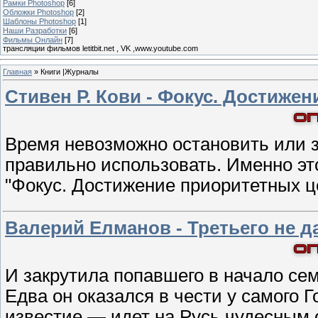
Рамки Photoshop
[6]
Обложки Photoshop
[2]
Шаблоны Photoshop
[1]
Наши Разработки
[6]
Фильмы Онлайн
[7]
трансляции фильмов letitbit.net , VK ,www.youtube.com
Главная
»
Книги |Журналы
Стивен Р. Кови - Фокус. Достиже
Время невозможно остановить или з
правильно использовать. Именно эт
"Фокус. Достижение приоритетных ц
Валерий Елманов - Третьего не д
И закрутила попавшего в начало сем
Едва он оказался в чести у самого Г
известие — идет на Русь чудесным 