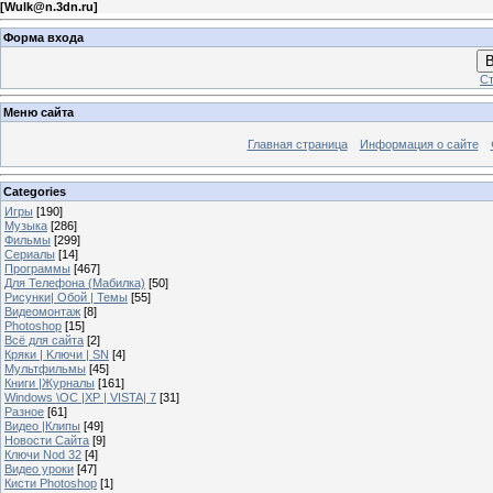
[
Wulk@n.3dn.ru
]
Форма входа
В
Ст
Меню сайта
Главная страница
Информация о сайте
Categories
Игры
[190]
Музыка
[286]
Фильмы
[299]
Сериалы
[14]
Программы
[467]
Для Телефона (Мабилка)
[50]
Рисунки| Обой | Темы
[55]
Видеомонтаж
[8]
Photoshop
[15]
Всё для сайта
[2]
Кряки | Kлючи | SN
[4]
Мультфильмы
[45]
Книги |Журналы
[161]
Windows \OC |XP | VISTA| 7
[31]
Разное
[61]
Видео |Клипы
[49]
Новости Сайта
[9]
Ключи Nod 32
[4]
Видео уроки
[47]
Кисти Photoshop
[1]