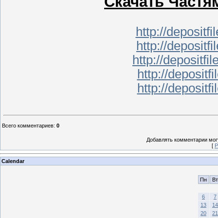
Cкачать Частям
http://depositf
http://depositf
http://depositf
http://depositf
http://depositf
Всего комментариев
:
0
Добавлять комментарии могу
[
Р
Calendar
Пн
Вт
6
7
13
14
20
21