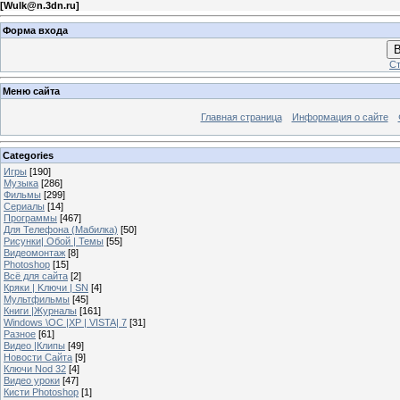
[
Wulk@n.3dn.ru
]
Форма входа
В
Ст
Меню сайта
Главная страница
Информация о сайте
Categories
Игры
[190]
Музыка
[286]
Фильмы
[299]
Сериалы
[14]
Программы
[467]
Для Телефона (Мабилка)
[50]
Рисунки| Обой | Темы
[55]
Видеомонтаж
[8]
Photoshop
[15]
Всё для сайта
[2]
Кряки | Kлючи | SN
[4]
Мультфильмы
[45]
Книги |Журналы
[161]
Windows \OC |XP | VISTA| 7
[31]
Разное
[61]
Видео |Клипы
[49]
Новости Сайта
[9]
Ключи Nod 32
[4]
Видео уроки
[47]
Кисти Photoshop
[1]