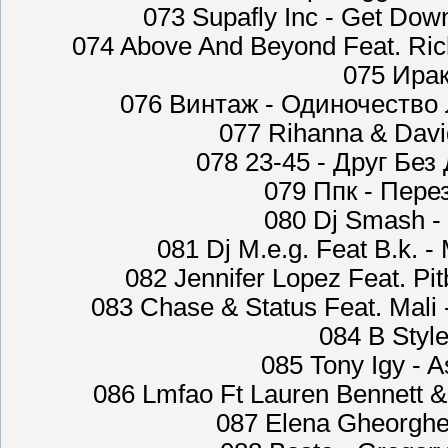
073 Supafly Inc - Get Dow
074 Above And Beyond Feat. Ric
075 Ира
076 Винтаж - Одиночество Л
077 Rihanna & Davi
078 23-45 - Друг Без 
079 Ппк - Перез
080 Dj Smash -
081 Dj M.e.g. Feat B.k. 
082 Jennifer Lopez Feat. Pit
083 Chase & Status Feat. Mali
084 B Style
085 Tony Igy - A
086 Lmfao Ft Lauren Bennett &
087 Elena Gheorghe 