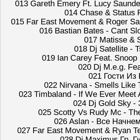
013 Gareth Emery Ft. Lucy Saunder
014 Chase & Status 
015 Far East Movement & Roger San
016 Bastian Bates - Cant S
017 Matisse & 
018 Dj Satellite -
019 Ian Carey Feat. Snoop 
020 Dj M.e.g. Fe
021 Гости Из 
022 Nirvana - Smells Like
023 Timbaland - If We Ever Meet A
024 Dj Gold Sky -
025 Scotty Vs Rudy Mc - The
026 Aslan - Все Начне
027 Far East Movement & Ryan Te
028 Dj Maximus Гр. Ги