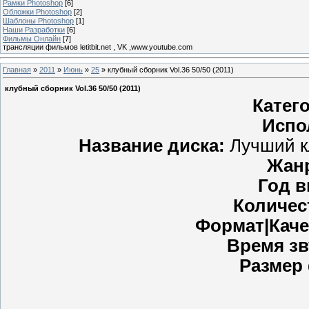
Рамки Photoshop
[6]
Обложки Photoshop
[2]
Шаблоны Photoshop
[1]
Наши Разработки
[6]
Фильмы Онлайн
[7]
трансляции фильмов letitbit.net , VK ,www.youtube.com
Главная
»
2011
»
Июнь
»
25
» клубный сборник Vol.36 50/50 (2011)
клубный сборник Vol.36 50/50 (2011)
Катег
Испо
Название диска:
Лучший кл
Жан
Год в
Количес
Формат|Каче
Время зв
Размер