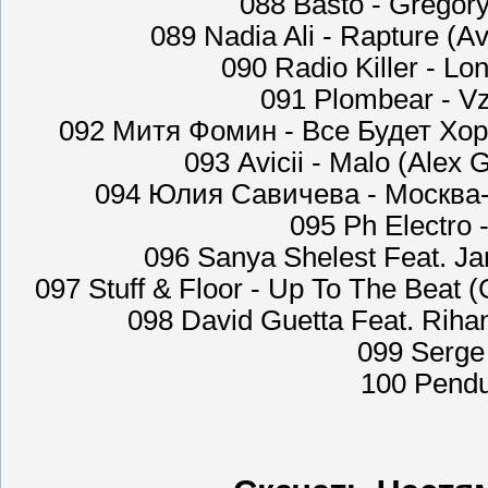
088 Basto - Gregory
089 Nadia Ali - Rapture (A
090 Radio Killer - Lo
091 Plombear - Vz
092 Митя Фомин - Все Будет Хоро
093 Avicii - Malo (Alex
094 Юлия Савичева - Москва-
095 Ph Electro 
096 Sanya Shelest Feat. Ja
097 Stuff & Floor - Up To The Beat 
098 David Guetta Feat. Riha
099 Serge 
100 Pendu