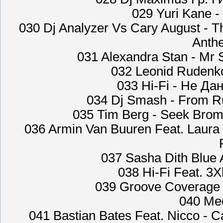
029 Yuri Kane -
030 Dj Analyzer Vs Cary August - 
Anth
031 Alexandra Stan - Mr 
032 Leonid Rudenko
033 Hi-Fi - Не Да
034 Dj Smash - From Ru
035 Tim Berg - Seek Broma
036 Armin Van Buuren Feat. Laura 
037 Sasha Dith Blue 
038 Hi-Fi Feat. 3
039 Groove Coverage -
040 Med
041 Bastian Bates Feat. Nicco - 