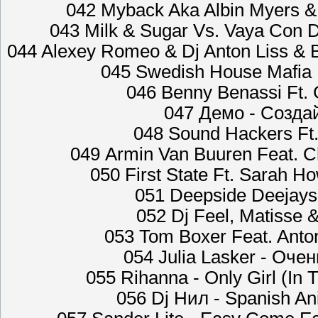
042 Myback Aka Albin Myers & 
043 Milk & Sugar Vs. Vaya Con 
044 Alexey Romeo & Dj Anton Liss &
045 Swedish House Mafia F
046 Benny Benassi Ft. 
047 Демо - Созда
048 Sound Hackers Ft.
049 Armin Van Buuren Feat. Ch
050 First State Ft. Sarah H
051 Deepside Deejays 
052 Dj Feel, Matisse
053 Tom Boxer Feat. Anto
054 Julia Lasker - Оче
055 Rihanna - Only Girl (In
056 Dj Нил - Spanish An