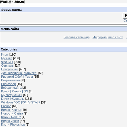
[
Wulk@n.3dn.ru
]
Форма входа
В
Ст
Меню сайта
Главная страница
Информация о сайте
Categories
Игры
[190]
Музыка
[286]
Фильмы
[299]
Сериалы
[14]
Программы
[467]
Для Телефона (Мабилка)
[50]
Рисунки| Обой | Темы
[55]
Видеомонтаж
[8]
Photoshop
[15]
Всё для сайта
[2]
Кряки | Kлючи | SN
[4]
Мультфильмы
[45]
Книги |Журналы
[161]
Windows \OC |XP | VISTA| 7
[31]
Разное
[61]
Видео |Клипы
[49]
Новости Сайта
[9]
Ключи Nod 32
[4]
Видео уроки
[47]
Кисти Photoshop
[1]