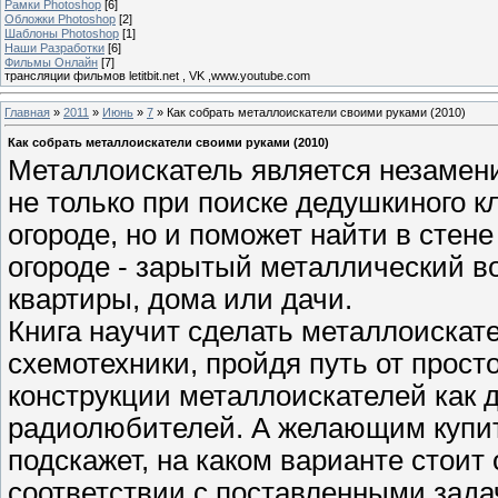
Рамки Photoshop
[6]
Обложки Photoshop
[2]
Шаблоны Photoshop
[1]
Наши Разработки
[6]
Фильмы Онлайн
[7]
трансляции фильмов letitbit.net , VK ,www.youtube.com
Главная
»
2011
»
Июнь
»
7
» Как собрать металлоискатели своими руками (2010)
Как собрать металлоискатели своими руками (2010)
Металлоискатель является незамен
не только при поиске дедушкиного к
огороде, но и поможет найти в стене
огороде - зарытый металлический в
квартиры, дома или дачи.
Книга научит сделать металлоискат
схемотехники, пройдя путь от прост
конструкции металлоискателей как 
радиолюбителей. А желающим купит
подскажет, на каком варианте стоит
соответствии с поставленными зада