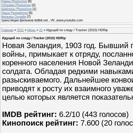
Рамки Photoshop
[6]
Обложки Photoshop
[2]
Шаблоны Photoshop
[1]
Наши Разработки
[6]
Фильмы Онлайн
[7]
трансляции фильмов letitbit.net , VK ,www.youtube.com
Главная
»
2011
»
Июнь
»
21
» Идущий по следу / Tracker (2010) HDRip
Идущий по следу / Tracker (2010) HDRip
Новая Зеландия, 1903 год. Бывший 
войны, примыкает к отряду, послан
коренного населения Новой Зеланди
солдата. Обладая редкими навыками
разыскиваемого. Дальнейшее конво
приводят к росту их взаимного уваж
целью которых является показатель
IMDB рейтинг:
6.2/10 (443 голосов)
Кинопоиск рейтинг:
7.600 (20 голо