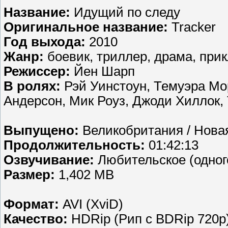
Название:
Идущий по следу
Оригинальное название:
Tracker
Год выхода:
2010
Жанр:
боевик, триллер, драма, при
Режиссер:
Йен Шарп
В ролях:
Рэй Уинстоун, Темуэра Мо
Андерсон, Мик Роуз, Джоди Хиллок
Выпущено:
Великобритания / Новая
Продолжительность:
01:42:13
Озвучивание:
Любительское (одног
Размер:
1,402 MB
Формат:
AVI (XviD)
Качество:
HDRip (Рип с BDRip 720p