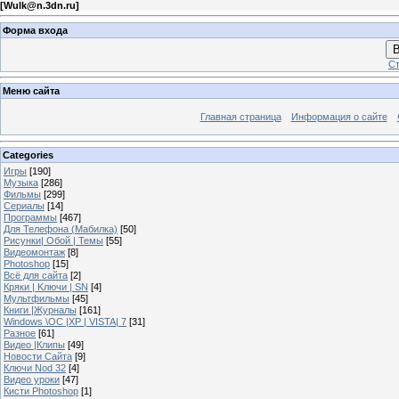
[
Wulk@n.3dn.ru
]
Форма входа
В
Ст
Меню сайта
Главная страница
Информация о сайте
Categories
Игры
[190]
Музыка
[286]
Фильмы
[299]
Сериалы
[14]
Программы
[467]
Для Телефона (Мабилка)
[50]
Рисунки| Обой | Темы
[55]
Видеомонтаж
[8]
Photoshop
[15]
Всё для сайта
[2]
Кряки | Kлючи | SN
[4]
Мультфильмы
[45]
Книги |Журналы
[161]
Windows \OC |XP | VISTA| 7
[31]
Разное
[61]
Видео |Клипы
[49]
Новости Сайта
[9]
Ключи Nod 32
[4]
Видео уроки
[47]
Кисти Photoshop
[1]