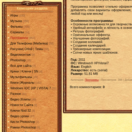
Программа позволяет стильно оформлят
Категории раздела
добавлять свои варианты оформления,
любой год или месяц!
Игры
[190]
Особенности программы:
Музыка
[286]
• Огромные возможности для творчеств
Фильмы
[299]
• Удобный интерфейс и лёгкость в освое
• Ретушь фотографий.
Сериалы
[14]
• Оригинальные эффекты.
Программы
• Улучшение фотографий.
[467]
• Создание коллажей.
Для Телефона (Мабилка)
[50]
• Создание календарей.
• Трёхмерные композиции.
Рисунки| Обой | Темы
[55]
• Сотни новых ярких шаблонов.
Видеомонтаж
[8]
Год:
2011
Photoshop
[15]
ОC:
Windows® XP/Vista/7
Всё для сайта
[2]
Язык:
English
Лекарство:
есть (serial)
Кряки | Kлючи | SN
[4]
Размер:
51.81 MB
Мультфильмы
[45]
Категория
:
Программы
|
Просмотров
: 398 |
Доба
Книги |Журналы
[161]
Всего комментариев
:
0
Windows \OC |XP | VISTA| 7
[31]
Разное
[61]
Видео |Клипы
[49]
Новости Сайта
[9]
Ключи Nod 32
[4]
Видео уроки
[47]
Кисти Photoshop
[1]
Рамки Photoshop
[6]