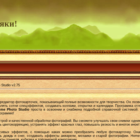
яки!
Studio v2.75
едактор фотокарточек, показывающий полные возможности для творчества. Он позво
влять сотни спецэффектов, создавать коллажи, открытки и календари. Программа от
me Photo Studio
проста в освоении и снабжена подробной справочной системой.
ограмме!
трой и качественной обработки фотографий. Вы сможете улучшать свои снимки одни
 цветокоррекцию, устранять эффект красных глаз, повышать резкость и многое иное!
сивых эффектов, с помощью каких можно преобразить любую фотокарточку. Она
ь дождь и снег, создавать эффекты акварели, мозаики и старой фотографии. Home 
ты тоннеля, кубизма и трёхмерной композиции.