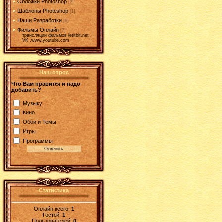
Обложки Photoshop
[2]
Шаблоны Photoshop
[1]
Наши Разработки
[6]
Фильмы Онлайн
[7]
трансляции фильмов letitbit.net ,
VK ,www.youtube.com
Наш опрос
Что Вам нравится и надо
добавить?
Музыку
Кино
Обои и Темы
Игры
Программы
Статистика
Онлайн всего:
1
Гостей:
1
Пользователей:
0