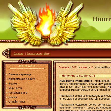
Ништ
Главная
|
|
Регистрация
|
Вход
Меню сайта
Главная
»
2011
»
Июнь
»
13
» Home Photo 
Главная страница
Home Photo Studio v2.75
Информация о сайте
AMS Home Photo Studio
- мощнейший р
Форум
фотки, просматривать слайд-шоу, доба
этак и для опытных пользователей.
Ho
Мир Чатов
цифровыми карточками есть в одной пр
Гостевая книга
Программа создана специально для быс
yandex
с помощью особенных кистей, проводить
Онлайн игры
Программа содержит более сотни кра
свечения, молнии и туман, имитироват
неповторимых фильтров, скажем, эффек