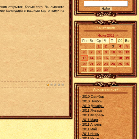
нов открыток. Кроме того, Вы сможете
жие календари с вашими карточками на
Календарь
«
Июнь 2011
»
Пн
Вт
Ср
Чт
Пт
Сб
Вс
1
2
3
4
5
6
7
8
9
10
11
12
13
14
15
16
17
18
19
20
21
22
23
24
25
26
27
28
29
30
Архив записей
2010 Октябрь
2010 Ноябрь
2010 Декабрь
2011 Январь
2011 Февраль
2011 Март
2011 Апрель
2011 Май
2011 Июнь
2011 Июль