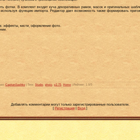
ь фотки. В комплект входит куча декоративных рамок, масок и оригинальных шабло
 используя функцию импорта. Редактор дает возможность также формировать приго
а: эффекты, кисти, оформление фото.
нии.
вил
:
CapitanSashko
|
Теги
:
Studio
,
photo
,
v2.75
,
Home
|
Рейтинг
:
1.0
/
5
Добавлять комментарии могут только зарегистрированные пользователи.
[
Регистрация
|
Вход
]