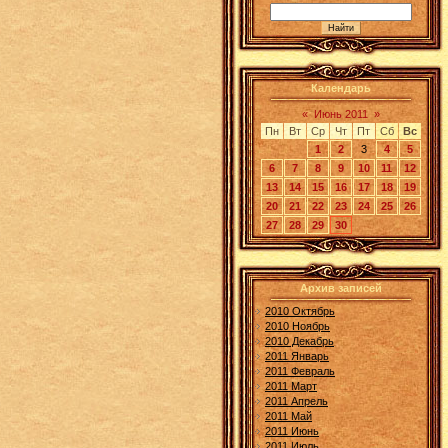
Календарь
«
Июнь 2011
»
Пн
Вт
Ср
Чт
Пт
Сб
Вс
1
2
3
4
5
6
7
8
9
10
11
12
13
14
15
16
17
18
19
20
21
22
23
24
25
26
27
28
29
30
Архив записей
2010 Октябрь
2010 Ноябрь
2010 Декабрь
2011 Январь
2011 Февраль
2011 Март
2011 Апрель
2011 Май
2011 Июнь
2011 Июль