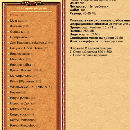
Язык:
rus
Лекарство:
Не требуется
Категории раздела
Файл:
.rar
Размер:
46.45 Mb
Игры
[190]
Минимальные системные требовани
Музыка
[286]
Операционная система:
XP/Vista/ Win 
Фильмы
[299]
Процессор:
Pentium III 1.2 ГГц
Память:
256 МБ
Сериалы
[14]
Видеокарта:
32 МБ
Программы
Свободное место на диске:
27Мб
[467]
Язык интерфейса:
только русский
Для Телефона (Мабилка)
[50]
В архиве 2 варианта игры
Рисунки| Обой | Темы
[55]
1. Оконный режим 800 х 600
Видеомонтаж
[8]
2. Полноэкранный режим
Photoshop
[15]
Всё для сайта
[2]
Кряки | Kлючи | SN
[4]
Мультфильмы
[45]
Книги |Журналы
[161]
Windows \OC |XP | VISTA| 7
[31]
Разное
[61]
Видео |Клипы
[49]
Новости Сайта
[9]
Ключи Nod 32
[4]
Видео уроки
[47]
Кисти Photoshop
[1]
Рамки Photoshop
[6]