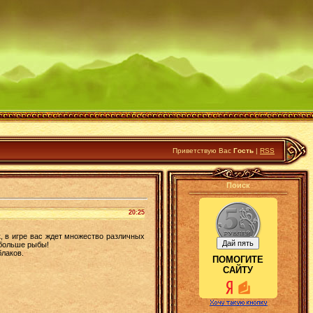
Приветствую Вас
Гость
|
RSS
Поиск
20:25
, в игре вас ждет множество различных
обольше рыбы!
блаков.
ПОМОГИТЕ
САЙТУ