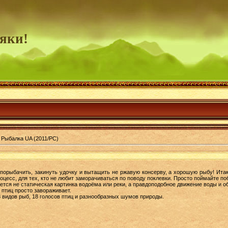
яки!
/ Рыбалка UA (2011/PC)
 порыбачить, закинуть удочку и вытащить не ржавую консерву, а хорошую рыбу! Итак
роцесс, для тех, кто не любит заморачиваться по поводу поклевки. Просто поймайте п
тся не статическая картинка водоёма или реки, а правдоподобное движение воды и о
птиц просто завораживает.
8 видов рыб, 18 голосов птиц и разнообразных шумов природы.