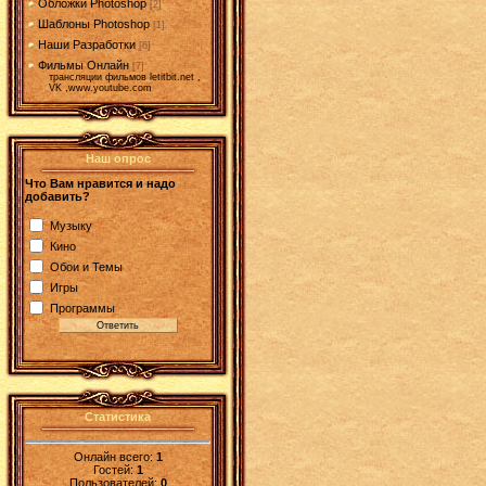
Обложки Photoshop
[2]
Шаблоны Photoshop
[1]
Наши Разработки
[6]
Фильмы Онлайн
[7]
трансляции фильмов letitbit.net ,
VK ,www.youtube.com
Наш опрос
Что Вам нравится и надо
добавить?
Музыку
Кино
Обои и Темы
Игры
Программы
Статистика
Онлайн всего:
1
Гостей:
1
Пользователей:
0