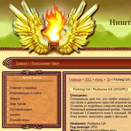
Ништ
Главная
|
|
Регистрация
|
Вход
Меню сайта
Главная
»
2011
»
Июнь
»
30
» Fishing UA 
Главная страница
Fishing UA / Рыбалка UA (2011/PC)
Информация о сайте
Описание:
Форум
Специально для тех, кто любит хорошо
настроек и довольно простой игровой п
Мир Чатов
Отличие от подобных симуляторов являе
Гостевая книга
Реальный анимированный рыбак. Пение 
В версии 1.0 имеются пока 5 локаций, 3
yandex
Игру можно запускать даже с флэшки.
Онлайн игры
Название:
Рыбалка UA
Год выхода:
2011
Жанр:
Симуляторы/Мини игры