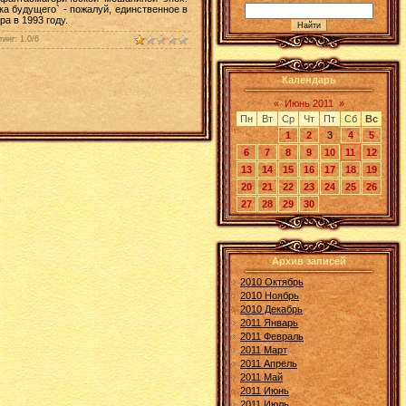
а будущего` - пожалуй, единственное в
а в 1993 году.
тинг
:
1.0
/
6
Календарь
«
Июнь 2011
»
Пн
Вт
Ср
Чт
Пт
Сб
Вс
1
2
3
4
5
6
7
8
9
10
11
12
13
14
15
16
17
18
19
20
21
22
23
24
25
26
27
28
29
30
Архив записей
2010 Октябрь
2010 Ноябрь
2010 Декабрь
2011 Январь
2011 Февраль
2011 Март
2011 Апрель
2011 Май
2011 Июнь
2011 Июль