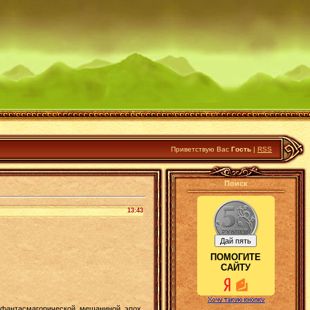
Приветствую Вас
Гость
|
RSS
Поиск
13:43
ПОМОГИТЕ
САЙТУ
 фантасмагорической мешаниной эпох.