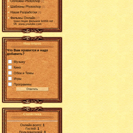
Обложки Photoshop
[2]
Шаблоны Photoshop
[1]
Наши Разработки
[6]
Фильмы Онлайн
[7]
трансляции фильмов letitbit.net ,
VK ,www.youtube.com
Наш опрос
Что Вам нравится и надо
добавить?
Музыку
Кино
Обои и Темы
Игры
Программы
Статистика
Онлайн всего:
1
Гостей:
1
Пользователей:
0