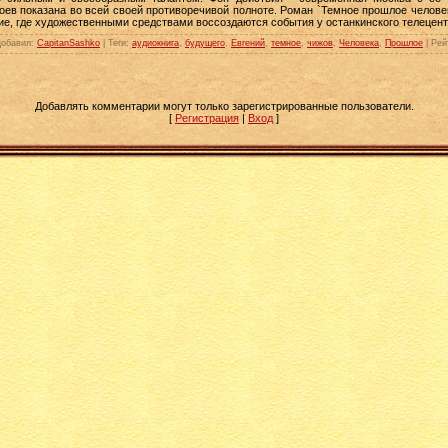
ев показана во всей своей противоречивой полноте. Роман `Темное прошлое человек
е, где художественными средствами воссоздаются события у останкинского телецентр
Добавил
:
CapitanSashko
|
Теги
:
аудиокнига
,
будущего
,
Евгений
,
темное
,
чижов
,
Человека
,
Прошлое
|
Рей
Добавлять комментарии могут только зарегистрированные пользователи.
[
Регистрация
|
Вход
]