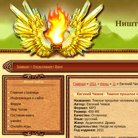
Ништ
Главная
|
|
Регистрация
|
Вход
Меню сайта
Главная
»
2011
»
Июнь
»
11
» Евгений Чи
Главная страница
Евгений Чижов - Темное прошлое ч
Информация о сайте
Название:
Темное прошлое человека б
Форум
Автор:
Евгений Чижов
Формат:
МР3
Мир Чатов
Размер:
400 Мб
Гостевая книга
Качество:
Отличное
Язык:
русский
yandex
Жанр:
Аудиокниги: Драма
Издательство:
Нигде не купишь
Онлайн игры
Год издания:
2011
Дебютная книга прозаика, наделенно