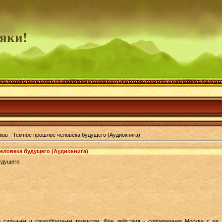
яки!
жов - Темное прошлое человека будущего (Аудиокнига)
еловека будущего (Аудиокнига)
удущего
го сильным и своеобразным талантом. Фон действия - современная Москва с ее