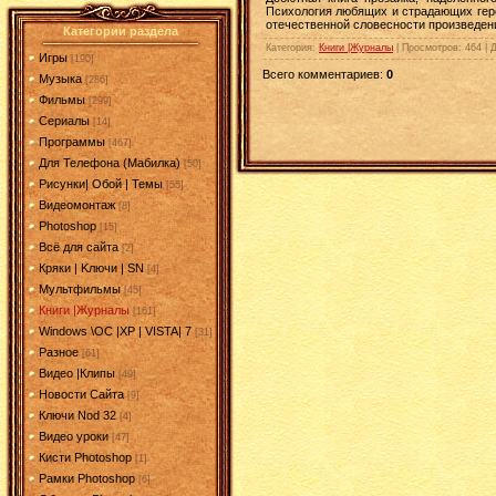
Психология любящих и страдающих геро
отечественной словесности произведени
Категории раздела
Категория
:
Книги |Журналы
|
Просмотров
: 464 |
Игры
[190]
Всего комментариев
:
0
Музыка
[286]
Фильмы
[299]
Сериалы
[14]
Программы
[467]
Для Телефона (Мабилка)
[50]
Рисунки| Обой | Темы
[55]
Видеомонтаж
[8]
Photoshop
[15]
Всё для сайта
[2]
Кряки | Kлючи | SN
[4]
Мультфильмы
[45]
Книги |Журналы
[161]
Windows \OC |XP | VISTA| 7
[31]
Разное
[61]
Видео |Клипы
[49]
Новости Сайта
[9]
Ключи Nod 32
[4]
Видео уроки
[47]
Кисти Photoshop
[1]
Рамки Photoshop
[6]