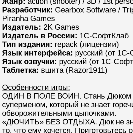
Жанр:
action (shooter) / 3D / 1st pers
Разработчик:
Gearbox Software / Tr
Piranha Games
Издатель:
2K Games
Издатель в России:
1C-СофтКлаб
Тип издания:
repack (лицензии)
Язык интерфейса:
русский (от 1C-
Язык озвучки:
русский (от 1C-Соф
Таблетка:
вшита (Razor1911)
Особенности игры:
ОДИН В ПОЛЕ ВОИН. Стань Дюком 
суперменом, который не знает гореч
обворожительными цыпочками.
«ДЮЧИТЬ» БЕЗ ОТДЫХА. Дюк не знае
то, что ему хочется. Приготовьтесь 