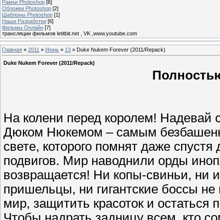
Рамки Photoshop
[6]
Обложки Photoshop
[2]
Шаблоны Photoshop
[1]
Наши Разработки
[6]
Фильмы Онлайн
[7]
трансляции фильмов letitbit.net , VK ,www.youtube.com
Главная
»
2011
»
Июнь
»
13
» Duke Nukem Forever (2011/Repack)
Duke Nukem Forever (2011/Repack)
Полностью
На колени перед королем! Надевай 
Дюком Нюкемом – самым безбашенн
свете, которого помнят даже спустя
подвигов. Мир наводнили орды инопл
возвращается! Ни копы-свиньи, ни
пришельцы, ни гигантские боссы не
мир, защитить красоток и остаться 
Чтобы надрать задницу всем, кто со