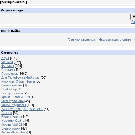
[
Wulk@n.3dn.ru
]
Форма входа
В
Ст
Меню сайта
Главная страница
Информация о сайте
Categories
Игры
[190]
Музыка
[286]
Фильмы
[299]
Сериалы
[14]
Программы
[467]
Для Телефона (Мабилка)
[50]
Рисунки| Обой | Темы
[55]
Видеомонтаж
[8]
Photoshop
[15]
Всё для сайта
[2]
Кряки | Kлючи | SN
[4]
Мультфильмы
[45]
Книги |Журналы
[161]
Windows \OC |XP | VISTA| 7
[31]
Разное
[61]
Видео |Клипы
[49]
Новости Сайта
[9]
Ключи Nod 32
[4]
Видео уроки
[47]
Кисти Photoshop
[1]