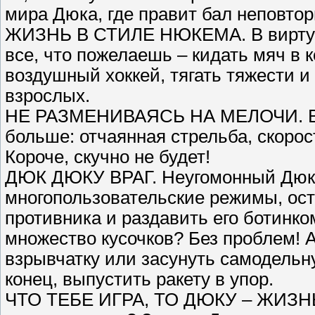
мира Дюка, где правит бал неповто
ЖИЗНЬ В СТИЛЕ НЮКЕМА. В виртуа
все, что пожелаешь – кидать мяч в к
воздушный хоккей, тягать тяжести 
взрослых.
НЕ РАЗМЕНИВАЯСЬ НА МЕЛОЧИ. В эт
больше: отчаянная стрельба, скоро
Короче, скучно не будет!
ДЮК ДЮКУ ВРАГ. Неугомонный Дюк 
многопользовательские режимы, ос
противника и раздавить его ботинко
множество кусочков? Без проблем! 
взрывчатку или засунуть самодельну
конец, выпустить ракету в упор.
ЧТО ТЕБЕ ИГРА, ТО ДЮКУ – ЖИЗНЬ.