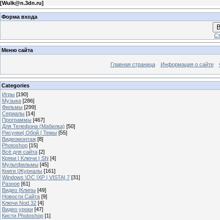
[
Wulk@n.3dn.ru
]
Форма входа
В
Ст
Меню сайта
Главная страница
Информация о сайте
Categories
Игры
[190]
Музыка
[286]
Фильмы
[299]
Сериалы
[14]
Программы
[467]
Для Телефона (Мабилка)
[50]
Рисунки| Обой | Темы
[55]
Видеомонтаж
[8]
Photoshop
[15]
Всё для сайта
[2]
Кряки | Kлючи | SN
[4]
Мультфильмы
[45]
Книги |Журналы
[161]
Windows \OC |XP | VISTA| 7
[31]
Разное
[61]
Видео |Клипы
[49]
Новости Сайта
[9]
Ключи Nod 32
[4]
Видео уроки
[47]
Кисти Photoshop
[1]