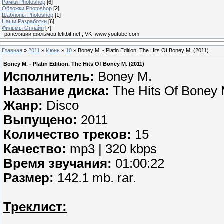
Рамки Photoshop
[6]
Обложки Photoshop
[2]
Шаблоны Photoshop
[1]
Наши Разработки
[6]
Фильмы Онлайн
[7]
трансляции фильмов letitbit.net , VK ,www.youtube.com
Главная
»
2011
»
Июнь
»
10
» Boney M. - Platin Edition. The Hits Of Boney M. (2011)
Boney M. - Platin Edition. The Hits Of Boney M. (2011)
Исполнитель:
Boney M.
Название диска:
The Hits Of Boney
Жанр:
Disco
Выпущено:
2011
Количество треков:
15
Качество:
mp3 | 320 kbps
Время звучания:
01:00:22
Размер:
142.1 mb. rar.
Треклист: