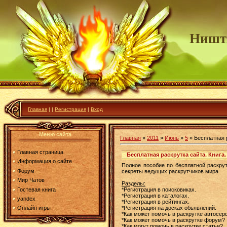
Ништ
Главная
|
|
Регистрация
|
Вход
Меню сайта
Главная
»
2011
»
Июнь
»
5
» Бесплатная р
Главная страница
Бесплатная раскрутка сайта. Книга.
Информация о сайте
Полное пособие по бесплатной раскрут
Форум
секреты ведущих раскрутчиков мира.
Мир Чатов
Разделы:
Гостевая книга
*Регистрация в поисковиках.
*Регистрация в каталогах.
yandex
*Регистрация в рейтингах.
*Регистрация на досках обьявлений.
Онлайн игры
*Как может помочь в раскрутке автосер
*Как может помочь в раскрутке форум?
*Как могут помочь в раскрутке статьи?