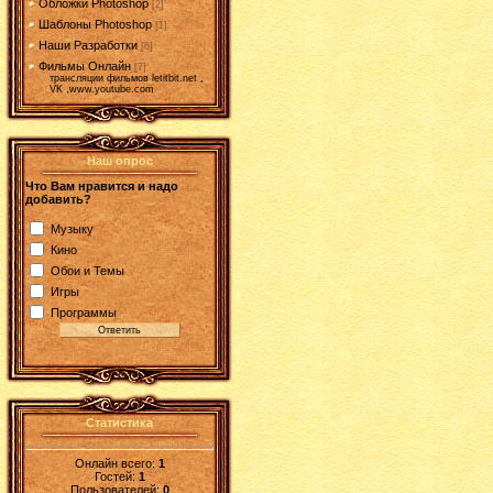
Обложки Photoshop
[2]
Шаблоны Photoshop
[1]
Наши Разработки
[6]
Фильмы Онлайн
[7]
трансляции фильмов letitbit.net ,
VK ,www.youtube.com
Наш опрос
Что Вам нравится и надо
добавить?
Музыку
Кино
Обои и Темы
Игры
Программы
Статистика
Онлайн всего:
1
Гостей:
1
Пользователей:
0