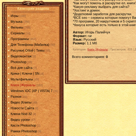
*Как могут помочь в раскрутке ел. книги
*Какую рекламу выбрать для сайта?
Категории раздела
*Хостинг и домен.
*Додатковий заработок для раскрутки.
Игры
[190]
*ВСЕ seo – сервисы которые помогут Ва
*70 программ, 20 накрутчиков и 5 скрип
Музыка
[286]
*бонуса которые есть только в этой книг
Фильмы
[299]
Автор:
Игорь Палийчук
Сериалы
[14]
Формат:
rar
Программы
Язык:
Русский
[467]
Размер:
1.1 Мб
Для Телефона (Мабилка)
[50]
Категория
:
Книги |Журналы
|
Просмотров
: 418 |
Рисунки| Обой | Темы
[55]
Видеомонтаж
Всего комментариев
:
0
[8]
Photoshop
[15]
Всё для сайта
[2]
Кряки | Kлючи | SN
[4]
Мультфильмы
[45]
Книги |Журналы
[161]
Windows \OC |XP | VISTA| 7
[31]
Разное
[61]
Видео |Клипы
[49]
Новости Сайта
[9]
Ключи Nod 32
[4]
Видео уроки
[47]
Кисти Photoshop
[1]
Рамки Photoshop
[6]