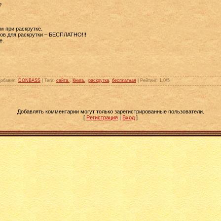
?
м при раскрутке.
тов для раскрутки – БЕСПЛАТНО!!!
е.
Добавил
:
DONBASS
|
Теги
:
сайта.
,
Книга.
,
раскрутка
,
бесплатная
|
Рейтинг
:
1.0
/
5
Добавлять комментарии могут только зарегистрированные пользователи.
[
Регистрация
|
Вход
]