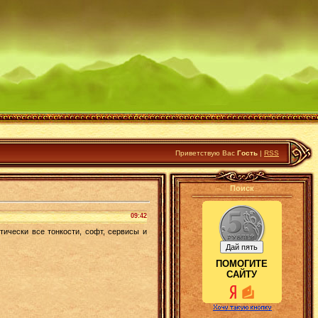
Приветствую Вас
Гость
|
RSS
Поиск
09:42
тически все тонкости, софт, сервисы и
ПОМОГИТЕ
САЙТУ