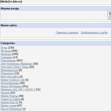
[
Wulk@n.3dn.ru
]
Форма входа
В
Ст
Меню сайта
Главная страница
Информация о сайте
Categories
Игры
[190]
Музыка
[286]
Фильмы
[299]
Сериалы
[14]
Программы
[467]
Для Телефона (Мабилка)
[50]
Рисунки| Обой | Темы
[55]
Видеомонтаж
[8]
Photoshop
[15]
Всё для сайта
[2]
Кряки | Kлючи | SN
[4]
Мультфильмы
[45]
Книги |Журналы
[161]
Windows \OC |XP | VISTA| 7
[31]
Разное
[61]
Видео |Клипы
[49]
Новости Сайта
[9]
Ключи Nod 32
[4]
Видео уроки
[47]
Кисти Photoshop
[1]