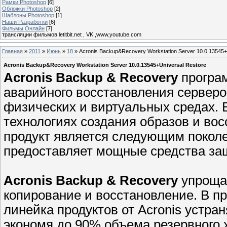
Рамки Photoshop
[6]
Обложки Photoshop
[2]
Шаблоны Photoshop
[1]
Наши Разработки
[6]
Фильмы Онлайн
[7]
трансляции фильмов letitbit.net , VK ,www.youtube.com
Главная
»
2011
»
Июнь
»
18
» Acronis Backup&Recovery Workstation Server 10.0.13545+
Acronis Backup&Recovery Workstation Server 10.0.13545+Universal Restore
Acronis Backup & Recovery
програм
аварийного восстановления серверо
физических и виртуальных средах. 
технологиях создания образов и вос
продукт является следующим поколе
предоставляет мощные средства за
Acronis Backup & Recovery
упрощае
копирование и восстановление. В пр
линейка продуктов от Acronis устра
экономя до 90% объема резервного