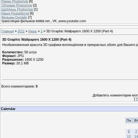
Рамки Photoshop
[6]
Обложки Photoshop
[2]
Шаблоны Photoshop
[1]
Наши Разработки
[6]
Фильмы Онлайн
[7]
трансляции фильмов letitbit.net , VK ,www.youtube.com
Главная
»
2011
»
Июнь
»
2
» 3D Graphic Wallpapers 1600 X 1200 (Part 4)
3D Graphic Wallpapers 1600 X 1200 (Part 4)
Необыкновенная красота 3D графики воплощённая в прекрасных обоях для Вашего р
Количество:
50 штук
Формат:
JPG
Разрешение:
1600 X 1200
Размер:
20.1 MB
Всего комментариев
:
0
Добавлять комментарии могу
[
Р
Calendar
Пн
Вт
6
7
13
14