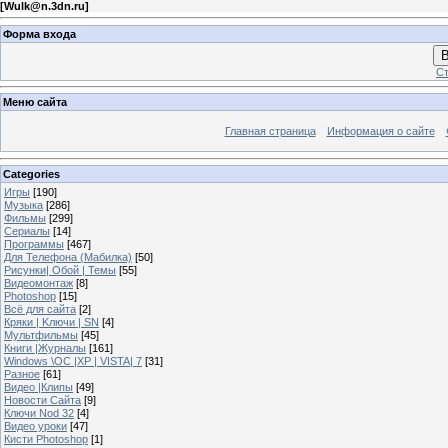
[
Wulk@n.3dn.ru
]
Форма входа
В
Ст
Меню сайта
Главная страница
Информация о сайте
Categories
Игры
[190]
Музыка
[286]
Фильмы
[299]
Сериалы
[14]
Программы
[467]
Для Телефона (Мабилка)
[50]
Рисунки| Обой | Темы
[55]
Видеомонтаж
[8]
Photoshop
[15]
Всё для сайта
[2]
Кряки | Kлючи | SN
[4]
Мультфильмы
[45]
Книги |Журналы
[161]
Windows \OC |XP | VISTA| 7
[31]
Разное
[61]
Видео |Клипы
[49]
Новости Сайта
[9]
Ключи Nod 32
[4]
Видео уроки
[47]
Кисти Photoshop
[1]