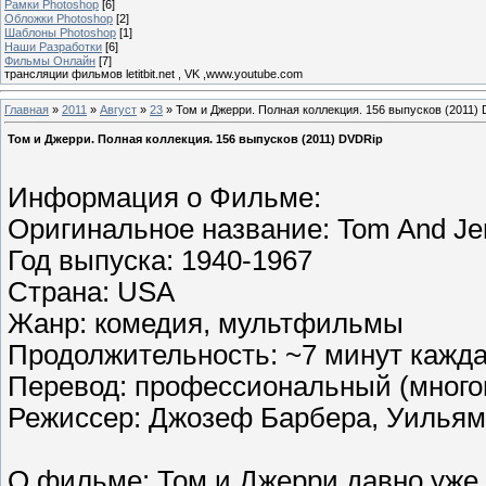
Рамки Photoshop
[6]
Обложки Photoshop
[2]
Шаблоны Photoshop
[1]
Наши Разработки
[6]
Фильмы Онлайн
[7]
трансляции фильмов letitbit.net , VK ,www.youtube.com
Главная
»
2011
»
Август
»
23
» Том и Джерри. Полная коллекция. 156 выпусков (2011)
Том и Джерри. Полная коллекция. 156 выпусков (2011) DVDRip
Информация о Фильме:
Оригинальное название: Tom And Jerry
Год выпуска: 1940-1967
Страна: USA
Жанр: комедия, мультфильмы
Продолжительность: ~7 минут кажда
Перевод: профессиональный (много
Режиссер: Джозеф Барбера, Уильям
О фильме: Том и Джерри давно уже 