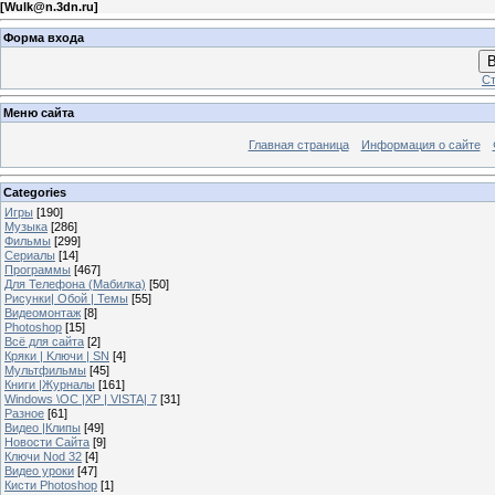
[
Wulk@n.3dn.ru
]
Форма входа
В
Ст
Меню сайта
Главная страница
Информация о сайте
Categories
Игры
[190]
Музыка
[286]
Фильмы
[299]
Сериалы
[14]
Программы
[467]
Для Телефона (Мабилка)
[50]
Рисунки| Обой | Темы
[55]
Видеомонтаж
[8]
Photoshop
[15]
Всё для сайта
[2]
Кряки | Kлючи | SN
[4]
Мультфильмы
[45]
Книги |Журналы
[161]
Windows \OC |XP | VISTA| 7
[31]
Разное
[61]
Видео |Клипы
[49]
Новости Сайта
[9]
Ключи Nod 32
[4]
Видео уроки
[47]
Кисти Photoshop
[1]