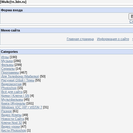
[
Wulk@n.3dn.ru
]
Форма входа
В
Ст
Меню сайта
Главная страница
Информация о сайте
Categories
Игры
[190]
Музыка
[286]
Фильмы
[299]
Сериалы
[14]
Программы
[467]
Для Телефона (Мабилка)
[50]
Рисунки| Обой | Темы
[55]
Видеомонтаж
[8]
Photoshop
[15]
Всё для сайта
[2]
Кряки | Kлючи | SN
[4]
Мультфильмы
[45]
Книги |Журналы
[161]
Windows \OC |XP | VISTA| 7
[31]
Разное
[61]
Видео |Клипы
[49]
Новости Сайта
[9]
Ключи Nod 32
[4]
Видео уроки
[47]
Кисти Photoshop
[1]