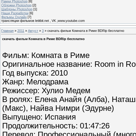
Рамки Photoshop
[6]
Обложки Photoshop
[2]
Шаблоны Photoshop
[1]
Наши Разработки
[6]
Фильмы Онлайн
[7]
трансляции фильмов letitbit.net , VK ,www.youtube.com
Главная
»
2011
»
Август
»
3
» скачать фильм Комната в Риме BDRip бесплатно
скачать фильм Комната в Риме BDRip бесплатно
Фильм: Комната в Риме
Оригинальное название: Room in Ro
Год выпуска: 2010
Жанр: Мелодрама
Режиссер: Хулио Медем
В ролях: Елена Анайя (Алба), Ната
(Макс), Найва Нимри (Эдурне)
Выпущено: Испания
Продолжительность: 01:47:26
Перевод: Профессиональный (много