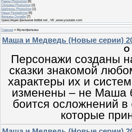
Рамки Photoshop
[6]
Обложки Photoshop
[2]
Шаблоны Photoshop
[1]
Наши Разработки
[6]
Фильмы Онлайн
[7]
трансляции фильмов letitbit.net , VK ,www.youtube.com
Главная
»
Мультфильмы
Маша и Медведь (Новые серии) 2
О
Персонажи созданы н
сказки знакомой любо
характеры их и систе
изменены – не Маша 
боится осложнений в
которые прин
Маша и Медведь (Новые серии) 2