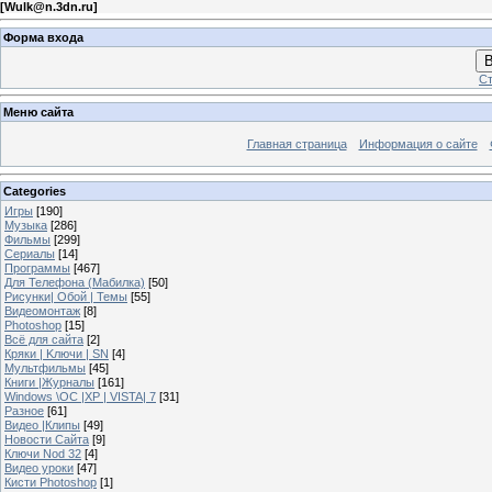
[
Wulk@n.3dn.ru
]
Форма входа
В
Ст
Меню сайта
Главная страница
Информация о сайте
Categories
Игры
[190]
Музыка
[286]
Фильмы
[299]
Сериалы
[14]
Программы
[467]
Для Телефона (Мабилка)
[50]
Рисунки| Обой | Темы
[55]
Видеомонтаж
[8]
Photoshop
[15]
Всё для сайта
[2]
Кряки | Kлючи | SN
[4]
Мультфильмы
[45]
Книги |Журналы
[161]
Windows \OC |XP | VISTA| 7
[31]
Разное
[61]
Видео |Клипы
[49]
Новости Сайта
[9]
Ключи Nod 32
[4]
Видео уроки
[47]
Кисти Photoshop
[1]