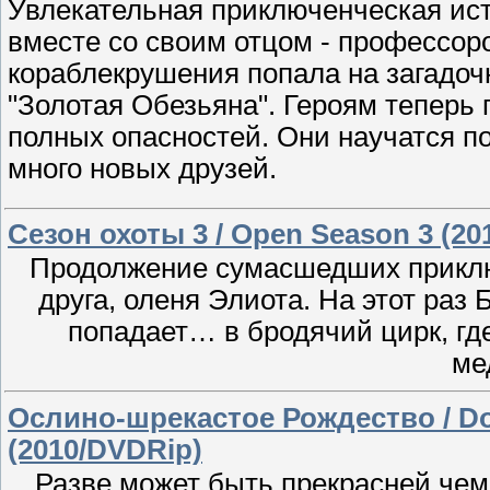
Увлекательная приключенческая ист
вместе со своим отцом - профессор
кораблекрушения попала на загадо
"Золотая Обезьяна". Героям теперь 
полных опасностей. Они научатся по
много новых друзей.
Сезон охоты 3 / Open Season 3 (20
Продолжение сумасшедших приключ
друга, оленя Элиота. На этот раз 
попадает… в бродячий цирк, гд
ме
Ослино-шрекастое Рождество / Don
(2010/DVDRip)
Разве может быть прекрасней чем