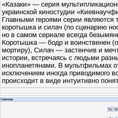
«Казаки» — серия мультипликацио
украинской киностудии «Киевнауч
Главными героями серии являются т
коротышка и силач (по сценарию нос
но в самом сериале всегда безымян
Коротышка — бодр и воинственен (о
мортиру), Силач — застенчив и меч
истории, встречаясь с людьми разны
инопланетянами. В мультфильмах отс
исключением иногда приводимого вс
происходит в виде интуитивно поня
Calendar
Пн
Вт