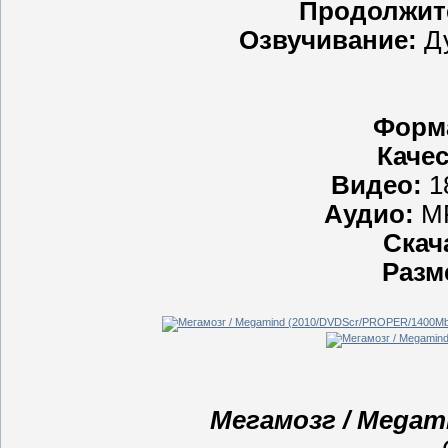
Продолжит
Озвучивание:
Ду
Форм
Качес
Видео:
1
Аудио:
MP
Скач
Разм
Мегамозг / Megami