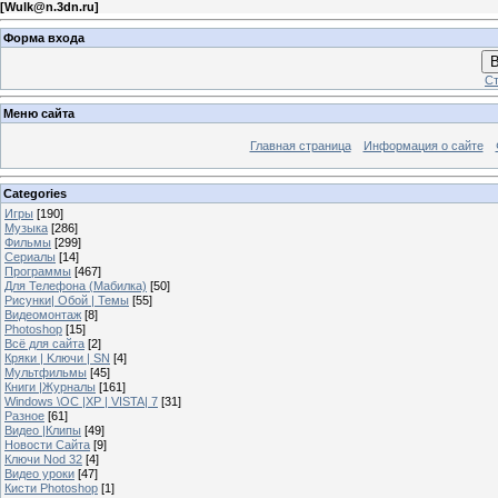
[
Wulk@n.3dn.ru
]
Форма входа
В
Ст
Меню сайта
Главная страница
Информация о сайте
Categories
Игры
[190]
Музыка
[286]
Фильмы
[299]
Сериалы
[14]
Программы
[467]
Для Телефона (Мабилка)
[50]
Рисунки| Обой | Темы
[55]
Видеомонтаж
[8]
Photoshop
[15]
Всё для сайта
[2]
Кряки | Kлючи | SN
[4]
Мультфильмы
[45]
Книги |Журналы
[161]
Windows \OC |XP | VISTA| 7
[31]
Разное
[61]
Видео |Клипы
[49]
Новости Сайта
[9]
Ключи Nod 32
[4]
Видео уроки
[47]
Кисти Photoshop
[1]