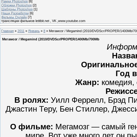
Рамки Photoshop
[6]
Обложки Photoshop
[2]
Шаблоны Photoshop
[1]
Наши Разработки
[6]
Фильмы Онлайн
[7]
трансляции фильмов letitbit.net , VK ,www.youtube.com
Главная
»
2011
»
Январь
»
8
» Мегамозг / Megamind (2010/DVDScr/PROPER/1400Mb/7
Мегамозг / Megamind (2010/DVDScr/PROPER/1400Mb/700Mb
Информ
Назва
Оригинальное
Год 
Жанр:
комедия,
Режиссе
В ролях:
Уилл Феррелл, Брэд Пит
Джастин Теру, Бен Стиллер, Джесс
О фильме:
Мегамозг — самый ге
мире. Вот уже много лет он 