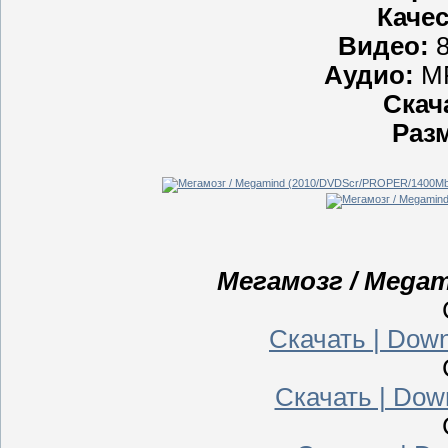
Качес
Видео:
8
Аудио:
MP
Скач
Раз
Мегамозг / Megam
Скачать | Down
Скачать | Dow