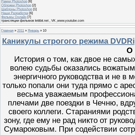
Рамки Photoshop
[6]
Обложки Photoshop
[2]
Шаблоны Photoshop
[1]
Наши Разработки
[6]
Фильмы Онлайн
[7]
трансляции фильмов letitbit.net , VK ,www.youtube.com
Главная
»
2011
»
Январь
»
10
Каникулы строгого режима DVDR
О
История о том, как двое не сам
волею судьбы оказались вожатыми
энергичного руководства и не в м
только попали они туда прямо с аре
весьма уважаемым профессион
плечами две поездки в Чечню, вдр
своего коллеги. Стараниями родст
зону, где ему не рад никто от руков
Сумароковым. При содействии сотр