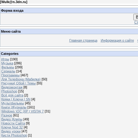
[
Wulk@n.3dn.ru
]
Форма входа
В
Ст
Меню сайта
Главная страница
Информация о сайте
Categories
Игры
[190]
Музыка
[286]
Фильмы
[299]
Сериалы
[14]
Программы
[467]
Для Телефона (Мабилка)
[50]
Рисунки| Обой | Темы
[55]
Видеомонтаж
[8]
Photoshop
[15]
Всё для сайта
[2]
Кряки | Kлючи | SN
[4]
Мультфильмы
[45]
Книги |Журналы
[161]
Windows \OC |XP | VISTA| 7
[31]
Разное
[61]
Видео |Клипы
[49]
Новости Сайта
[9]
Ключи Nod 32
[4]
Видео уроки
[47]
Кисти Photoshop
[1]