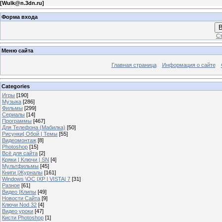
[
Wulk@n.3dn.ru
]
Форма входа
В
Ст
Меню сайта
Главная страница
Информация о сайте
Categories
Игры
[190]
Музыка
[286]
Фильмы
[299]
Сериалы
[14]
Программы
[467]
Для Телефона (Мабилка)
[50]
Рисунки| Обой | Темы
[55]
Видеомонтаж
[8]
Photoshop
[15]
Всё для сайта
[2]
Кряки | Kлючи | SN
[4]
Мультфильмы
[45]
Книги |Журналы
[161]
Windows \OC |XP | VISTA| 7
[31]
Разное
[61]
Видео |Клипы
[49]
Новости Сайта
[9]
Ключи Nod 32
[4]
Видео уроки
[47]
Кисти Photoshop
[1]