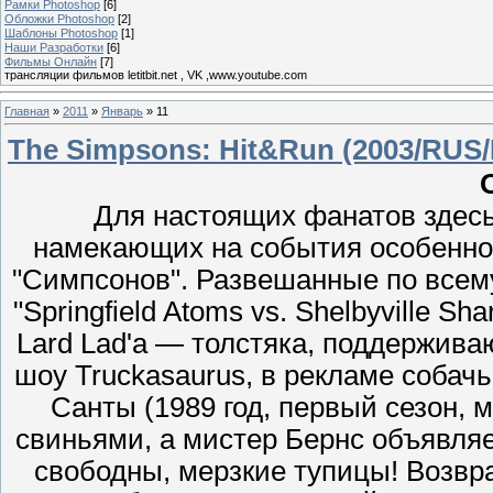
Рамки Photoshop
[6]
Обложки Photoshop
[2]
Шаблоны Photoshop
[1]
Наши Разработки
[6]
Фильмы Онлайн
[7]
трансляции фильмов letitbit.net , VK ,www.youtube.com
Главная
»
2011
»
Январь
»
11
The Simpsons: Hit&Run (2003/RUS
Для настоящих фанатов здесь
намекающих на события особенно
"Симпсонов". Развешанные по всему
"Springfield Atoms vs. Shelbyville S
Lard Lad'а — толстяка, поддерживаю
шоу Truckasaurus, в рекламе соба
Санты (1989 год, первый сезон, 
свиньями, а мистер Бернс объявляе
свободны, мерзкие тупицы! Возвр