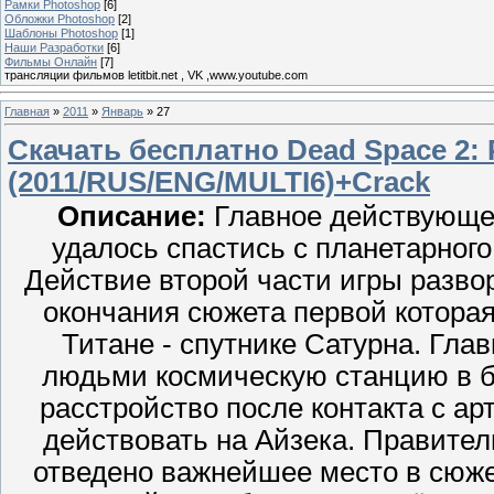
Рамки Photoshop
[6]
Обложки Photoshop
[2]
Шаблоны Photoshop
[1]
Наши Разработки
[6]
Фильмы Онлайн
[7]
трансляции фильмов letitbit.net , VK ,www.youtube.com
Главная
»
2011
»
Январь
»
27
Скачать бесплатно Dead Space 2:
(2011/RUS/ENG/MULTI6)+Crack
Описание:
Главное действующее 
удалось спастись с планетарног
Действие второй части игры развора
окончания сюжета первой которая
Титане - спутнике Сатурна. Гла
людьми космическую станцию в б
расстройство после контакта с ар
действовать на Айзека. Правител
отведено важнейшее место в сюже