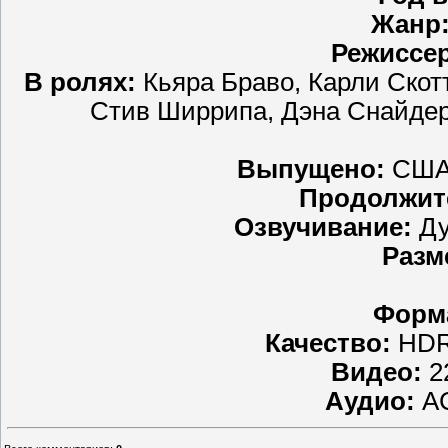
Жанр
Режиссе
В ролях:
Кьяра Браво, Карли Скот
Стив Ширрипа, Дэна Снайдер
Выпущено:
США,
Продолжит
Озвучивание:
Ду
Разм
Форм
Качество:
HDR
Видео:
22
Аудио:
AC