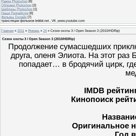
Рамки Photoshop
[6]
Обложки Photoshop
[2]
Шаблоны Photoshop
[1]
Наши Разработки
[6]
Фильмы Онлайн
[7]
трансляции фильмов letitbit.net , VK ,www.youtube.com
Главная
»
2011
»
Январь
»
24
» Сезон охоты 3 / Open Season 3 (2010/HDRip)
Сезон охоты 3 / Open Season 3 (2010/HDRip)
Продолжение сумасшедших приключ
друга, оленя Элиота. На этот раз 
попадает… в бродячий цирк, гд
ме
IMDB рейтин
Кинопоиск рейти
Названи
Оригинальное н
Год 