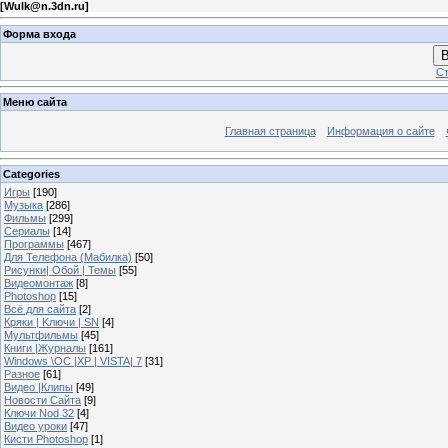
[
Wulk@n.3dn.ru
]
Форма входа
В
Ст
Меню сайта
Главная страница
Информация о сайте
Categories
Игры
[190]
Музыка
[286]
Фильмы
[299]
Сериалы
[14]
Программы
[467]
Для Телефона (Мабилка)
[50]
Рисунки| Обой | Темы
[55]
Видеомонтаж
[8]
Photoshop
[15]
Всё для сайта
[2]
Кряки | Kлючи | SN
[4]
Мультфильмы
[45]
Книги |Журналы
[161]
Windows \OC |XP | VISTA| 7
[31]
Разное
[61]
Видео |Клипы
[49]
Новости Сайта
[9]
Ключи Nod 32
[4]
Видео уроки
[47]
Кисти Photoshop
[1]