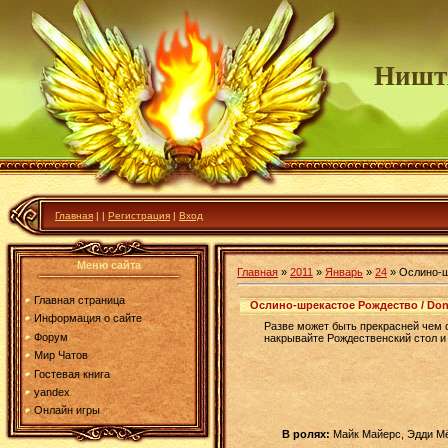
Ништ
Главная
|
|
Регистрация
|
Вход
Меню сайта
Главная
»
2011
»
Январь
»
24
» Ослино-шр
Главная страница
Ослино-шрекастое Рождество / Donk
Информация о сайте
Разве может быть прекрасней чем 
Форум
накрывайте Рождественский стол и 
Мир Чатов
Гостевая книга
yandex
Онлайн игры
В ролях:
Майк Майерс, Эдди Мё