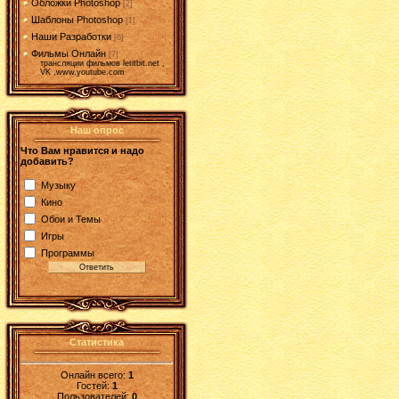
Обложки Photoshop
[2]
Шаблоны Photoshop
[1]
Наши Разработки
[6]
Фильмы Онлайн
[7]
трансляции фильмов letitbit.net ,
VK ,www.youtube.com
Наш опрос
Что Вам нравится и надо
добавить?
Музыку
Кино
Обои и Темы
Игры
Программы
Статистика
Онлайн всего:
1
Гостей:
1
Пользователей:
0