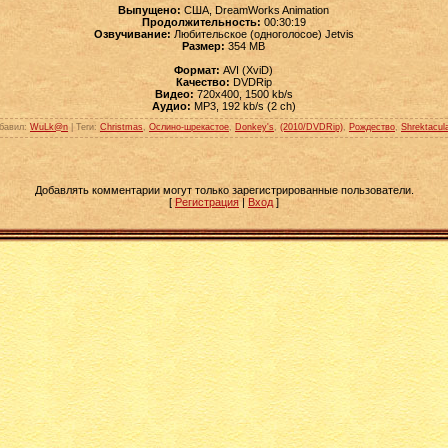
Выпущено:
США, DreamWorks Animation
Продолжительность:
00:30:19
Озвучивание:
Любительское (одноголосое) Jetvis
Размер:
354 MB
Формат:
AVI (XviD)
Качество:
DVDRip
Видео:
720х400, 1500 kb/s
Аудио:
MP3, 192 kb/s (2 ch)
бавил
:
WuLk@n
|
Теги
:
Christmas
,
Ослино-шрекастое
,
Donkey's
,
(2010/DVDRip)
,
Рождество
,
Shrektacul
Добавлять комментарии могут только зарегистрированные пользователи.
[
Регистрация
|
Вход
]