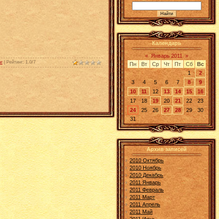
Календарь
«
Январь 2011
»
ar
|
Рейтинг
:
1.0
/
7
Пн
Вт
Ср
Чт
Пт
Сб
Вс
1
2
3
4
5
6
7
8
9
10
11
12
13
14
15
16
17
18
19
20
21
22
23
24
25
26
27
28
29
30
31
Архив записей
2010 Октябрь
2010 Ноябрь
2010 Декабрь
2011 Январь
2011 Февраль
2011 Март
2011 Апрель
2011 Май