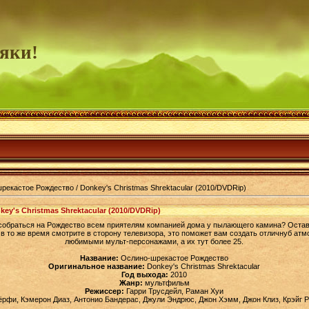
яки!
екастое Рождество / Donkey's Christmas Shrektacular (2010/DVDRip)
ey's Christmas Shrektacular (2010/DVDRip)
собраться на Рождество всем приятелям компанией дома у пылающего камина? Остав
в то же время смотрите в сторону телевизора, это поможет вам создать отличнуб ат
любимыми мульт-персонажами, а их тут более 25.
Название:
Ослино-шрекастое Рождество
Оригинальное название:
Donkey's Christmas Shrektacular
Год выхода:
2010
Жанр:
мультфильм
Режиссер:
Гарри Трусдейл, Раман Хуи
рфи, Кэмерон Диаз, Антонио Бандерас, Джули Эндрюс, Джон Хэмм, Джон Клиз, Крэйг Р