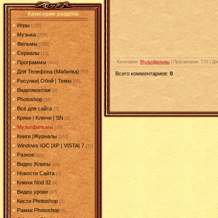
Категории раздела
Игры
[190]
Музыка
[286]
Фильмы
[299]
Сериалы
[14]
Категория
:
Мультфильмы
|
Просмотров
: 570 |
До
Программы
[467]
Для Телефона (Мабилка)
[50]
Всего комментариев
:
0
Рисунки| Обой | Темы
[55]
Видеомонтаж
[8]
Photoshop
[15]
Всё для сайта
[2]
Кряки | Kлючи | SN
[4]
Мультфильмы
[45]
Книги |Журналы
[161]
Windows \OC |XP | VISTA| 7
[31]
Разное
[61]
Видео |Клипы
[49]
Новости Сайта
[9]
Ключи Nod 32
[4]
Видео уроки
[47]
Кисти Photoshop
[1]
Рамки Photoshop
[6]