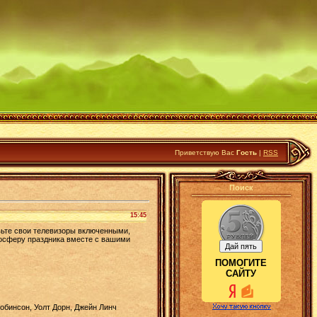
Приветствую Вас
Гость
|
RSS
Поиск
15:45
ьте свои телевизоры включенными,
мосферу праздника вместе с вашими
ПОМОГИТЕ
САЙТУ
обинсон, Уолт Дорн, Джейн Линч