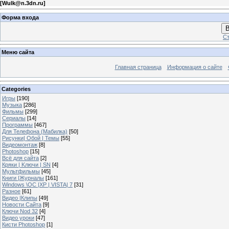
[
Wulk@n.3dn.ru
]
Форма входа
В
Ст
Меню сайта
Главная страница
Информация о сайте
Categories
Игры
[190]
Музыка
[286]
Фильмы
[299]
Сериалы
[14]
Программы
[467]
Для Телефона (Мабилка)
[50]
Рисунки| Обой | Темы
[55]
Видеомонтаж
[8]
Photoshop
[15]
Всё для сайта
[2]
Кряки | Kлючи | SN
[4]
Мультфильмы
[45]
Книги |Журналы
[161]
Windows \OC |XP | VISTA| 7
[31]
Разное
[61]
Видео |Клипы
[49]
Новости Сайта
[9]
Ключи Nod 32
[4]
Видео уроки
[47]
Кисти Photoshop
[1]