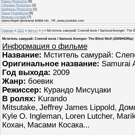
Рамки Photoshop
[6]
Обложки Photoshop
[2]
Шаблоны Photoshop
[1]
Наши Разработки
[6]
Фильмы Онлайн
[7]
трансляции фильмов letitbit.net , VK ,www.youtube.com
Главная
»
2011
»
Август
»
4
» Мститель самурай: Слепой волк / Samurai Avenger: The Bl
Мститель самурай: Слепой волк / Samurai Avenger: The Blind Wolf (2009/HDRip)
Информация о фильме
Название:
Мститель самурай: Слеп
Оригинальное название:
Samurai A
Год выхода:
2009
Жанр:
боевик
Режиссер:
Курандо Мисуцаки
В ролях:
Kurando
Mitsutake, Jeffrey James Lippold, Д
Kyle O. Ingleman, Loren Lutcher, Mar
Кохан, Масами Косака...