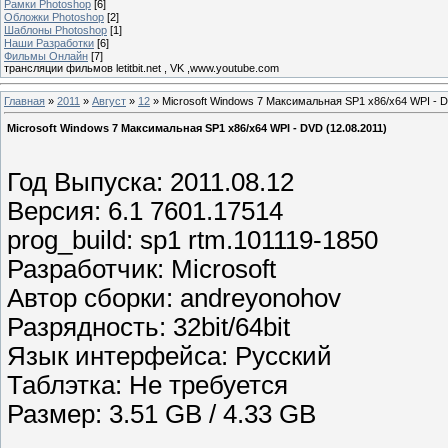
Рамки Photoshop
[6]
Обложки Photoshop
[2]
Шаблоны Photoshop
[1]
Наши Разработки
[6]
Фильмы Онлайн
[7]
трансляции фильмов letitbit.net , VK ,www.youtube.com
Главная
»
2011
»
Август
»
12
» Microsoft Windows 7 Максимальная SP1 x86/x64 WPI - D
Microsoft Windows 7 Максимальная SP1 x86/x64 WPI - DVD (12.08.2011)
Год Выпуска: 2011.08.12
Версия: 6.1 7601.17514
prog_build: sp1 rtm.101119-1850
Разработчик: Microsoft
Автор сборки: andreyonohov
Разрядность: 32bit/64bit
Язык интерфейса: Русский
Таблэтка: Не требуется
Размер: 3.51 GB / 4.33 GB