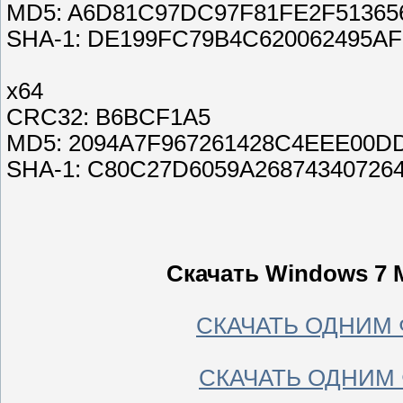
MD5: A6D81C97DC97F81FE2F51365
SHA-1: DE199FC79B4C620062495A
x64
CRC32: B6BCF1A5
MD5: 2094A7F967261428C4EEE00D
SHA-1: C80C27D6059A26874340726
Скачать Windows 7 
СКАЧАТЬ ОДНИМ 
СКАЧАТЬ ОДНИМ 