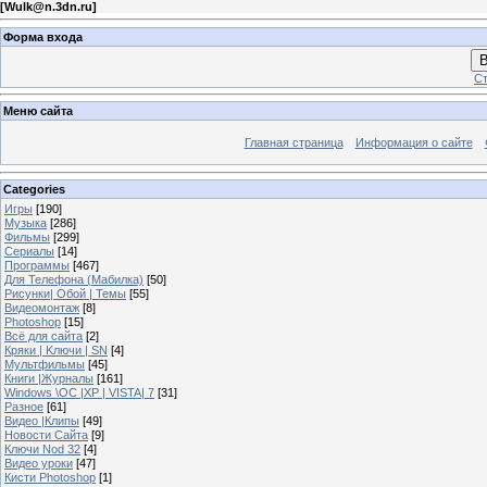
[
Wulk@n.3dn.ru
]
Форма входа
В
Ст
Меню сайта
Главная страница
Информация о сайте
Categories
Игры
[190]
Музыка
[286]
Фильмы
[299]
Сериалы
[14]
Программы
[467]
Для Телефона (Мабилка)
[50]
Рисунки| Обой | Темы
[55]
Видеомонтаж
[8]
Photoshop
[15]
Всё для сайта
[2]
Кряки | Kлючи | SN
[4]
Мультфильмы
[45]
Книги |Журналы
[161]
Windows \OC |XP | VISTA| 7
[31]
Разное
[61]
Видео |Клипы
[49]
Новости Сайта
[9]
Ключи Nod 32
[4]
Видео уроки
[47]
Кисти Photoshop
[1]