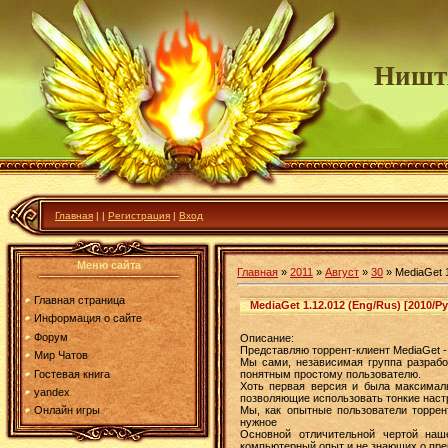
Ништ
Главная
|
|
Регистрация
|
Вход
Меню сайта
Главная
»
2011
»
Август
»
30
» MediaGet 1
Главная страница
MediaGet 1.12.012 (Eng/Rus) [2010/Р
Информация о сайте
Форум
Описание:
Представляю торрент-клиент MediaGet - 
Мир Чатов
Мы сами, независимая группа разрабо
Гостевая книга
понятным простому пользователю.
Хоть первая версия и была максималь
yandex
позволяющие использовать тонкие наст
Мы, как опытные пользователи торрен
Онлайн игры
нужное
Основной отличительной чертой наш
компьютерный опыт и не знающих о пре