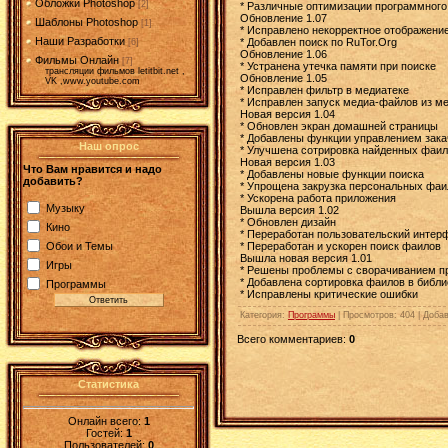
Обложки Photoshop
[2]
* Различные оптимизации программного
Обновление 1.07
Шаблоны Photoshop
[1]
* Исправлено некорректное отображение
Наши Разработки
* Добавлен поиск по RuTor.Org
[6]
Обновление 1.06
Фильмы Онлайн
[7]
* Устранена утечка памяти при поиске
трансляции фильмов letitbit.net ,
Обновление 1.05
VK ,www.youtube.com
* Исправлен фильтр в медиатеке
* Исправлен запуск медиа-файлов из м
Новая версия 1.04
* Обновлен экран домашней страницы
* Добавлены функции управлением зак
Наш опрос
* Улучшена сотрировка найденных фаи
Новая версия 1.03
Что Вам нравится и надо
* Добавлены новые функции поиска
добавить?
* Упрощена закрузка персональных фаи
* Ускорена работа приложения
Музыку
Вышла версия 1.02
* Обновлен дизайн
Кино
* Переработан пользовательский интер
Обои и Темы
* Переработан и ускорен поиск фаилов
Вышла новая версия 1.01
Игры
* Решены проблемы с сворачиванием п
* Добавлена сортировка фаилов в библи
Программы
* Исправлены критические ошибки
Категория
:
Программы
|
Просмотров
: 404 |
Доба
Всего комментариев
:
0
Статистика
Онлайн всего:
1
Гостей:
1
Пользователей:
0