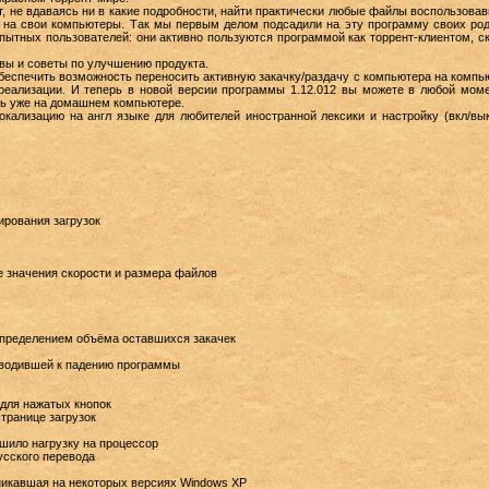
 не вдаваясь ни в какие подробности, найти практически любые файлы воспользова
х на свои компьютеры. Так мы первым делом подсадили на эту программу своих род
опытных пользователей: они активно пользуются программой как торрент-клиентом, с
вы и советы по улучшению продукта.
еспечить возможность переносить активную закачку/раздачу с компьютера на компьют
реализации. И теперь в новой версии программы 1.12.012 вы можете в любой моме
ть уже на домашнем компьютере.
кализацию на англ языке для любителей иностранной лексики и настройку (вкл/вы
ирования загрузок
е значения скорости и размера файлов
определением объёма оставшихся закачек
иводившей к падению программы
 для нажатых кнопок
транице загрузок
шило нагрузку на процессор
усского перевода
никавшая на некоторых версиях Windows XP