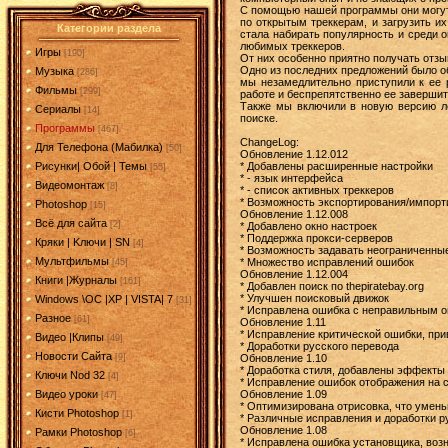
С помощью нашей программы они могут,
по открытым треккерам, и загрузить и
Категории раздела
стала набирать популярность и среди 
любимых треккеров.
Игры
[190]
От них особенно приятно получать отзы
Одно из последних предложений было об
Музыка
[286]
мы незамедлительно приступили к ее 
Фильмы
[299]
работе и беспрепятственно ее заверши
Также мы включили в новую версию ло
Сериалы
[14]
поиске.
Программы
[467]
ChangeLog:
Для Телефона (Мабилка)
[50]
Обновление 1.12.012
* Добавлены расширенные настройки
Рисунки| Обой | Темы
[55]
* - язык интерфейса
Видеомонтаж
[8]
* - список активных треккеров
* Возможность экспортирования/импорт
Photoshop
[15]
Обновление 1.12.008
Всё для сайта
[2]
* Добавлено окно настроек
* Поддержка прокси-серверов
Кряки | Kлючи | SN
[4]
* Возможность задавать неограниченны
Мультфильмы
* Множество исправлений ошибок
[45]
Обновление 1.12.004
Книги |Журналы
[161]
* Добавлен поиск по thepiratebay.org
* Улучшен поисковый движок
Windows \OC |XP | VISTA| 7
[31]
* Исправлена ошибка с неправильным 
Разное
[61]
Обновление 1.11
* Исправление критической ошибки, пр
Видео |Клипы
[49]
* Доработки русского перевода
Новости Сайта
Обновление 1.10
[9]
* Доработка стиля, добавлены эффекты
Ключи Nod 32
[4]
* Исправление ошибок отображения на с
Обновление 1.09
Видео уроки
[47]
* Оптимизирована отрисовка, что умень
Кисти Photoshop
[1]
* Различные исправления и доработки р
Обновление 1.08
Рамки Photoshop
[6]
* Исправлена ошибка установщика, воз