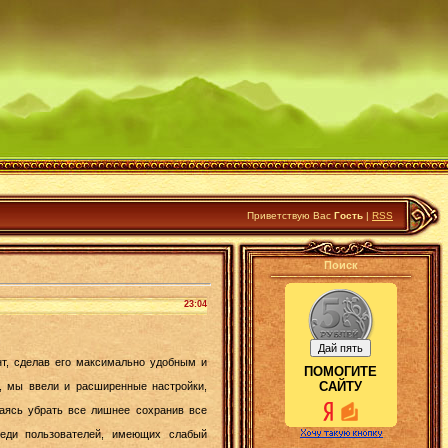
Приветствую Вас
Гость
|
RSS
Поиск
23:04
нт, сделав его максимально удобным и
ПОМОГИТЕ
САЙТУ
и, мы ввели и расширенные настройки,
раясь убрать все лишнее сохранив все
реди пользователей, имеющих слабый