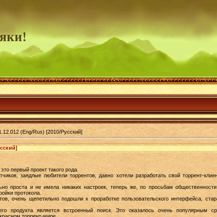
яки!
.12.012 (Eng/Rus) [2010/Русский]
усский]
это первый проект такого рода.
тчиков, заядлые любители торрентов, давно хотели разработать свой торрент-клие
но проста и не имела никаких настроек, теперь же, по просьбам общественност
ройки протокола.
тов, очень щепетильно подошли к проработке пользовательского интерфейса, ста
его продукта является встроенный поиск. Это оказалось очень популярным с
красном торрент-мире.