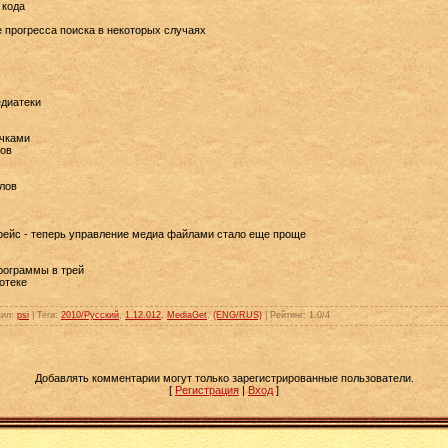
 кода
 прогресса поиска в некоторых случаях
едиатеки
ачками
лов
лов
фейс - теперь управление медиа файлами стало еще проще
рограммы в трей
отеке
вил
:
psi
|
Теги
:
2010/Русский
,
1.12.012
,
MediaGet
,
(ENG/RUS)
|
Рейтинг
:
1.0
/
4
Добавлять комментарии могут только зарегистрированные пользователи.
[
Регистрация
|
Вход
]