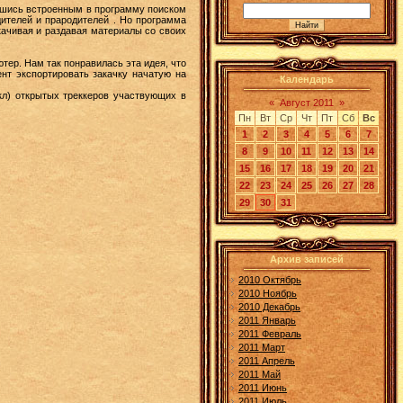
вшись встроенным в программу поиском
ителей и прародителей . Но программа
качивая и раздавая материалы со своих
ер. Нам так понравилась эта идея, что
нт экспортировать закачку начатую на
Календарь
кл) открытых треккеров участвующих в
«
Август 2011
»
Пн
Вт
Ср
Чт
Пт
Сб
Вс
1
2
3
4
5
6
7
8
9
10
11
12
13
14
15
16
17
18
19
20
21
22
23
24
25
26
27
28
29
30
31
Архив записей
2010 Октябрь
2010 Ноябрь
2010 Декабрь
2011 Январь
2011 Февраль
2011 Март
2011 Апрель
2011 Май
2011 Июнь
2011 Июль