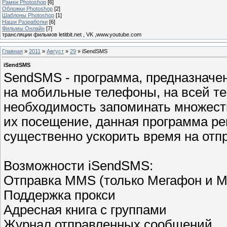
Рамки Photoshop
[6]
Обложки Photoshop
[2]
Шаблоны Photoshop
[1]
Наши Разработки
[6]
Фильмы Онлайн
[7]
трансляции фильмов letitbit.net , VK ,www.youtube.com
Главная
»
2011
»
Август
»
29
» iSendSMS
iSendSMS
SendSMS - программа, предназначе
на мобильные телефоны, на всей те
необходимость запоминать множеств
их посещение, данная программа ре
существенно ускорить время на отп
Возможности iSendSMS:
Отправка MMS (только Мегафон и 
Поддержка прокси
Адресная книга с группами
Журнал отправленных сообщений