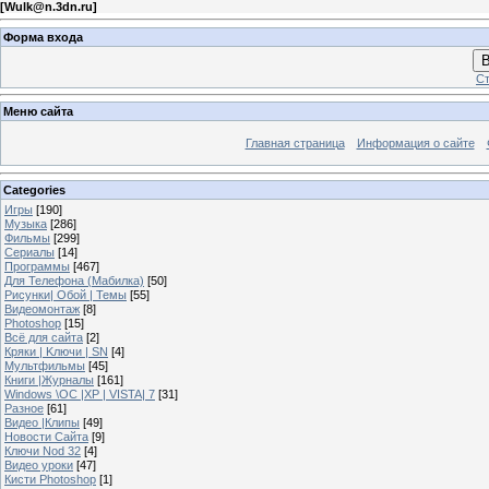
[
Wulk@n.3dn.ru
]
Форма входа
В
Ст
Меню сайта
Главная страница
Информация о сайте
Categories
Игры
[190]
Музыка
[286]
Фильмы
[299]
Сериалы
[14]
Программы
[467]
Для Телефона (Мабилка)
[50]
Рисунки| Обой | Темы
[55]
Видеомонтаж
[8]
Photoshop
[15]
Всё для сайта
[2]
Кряки | Kлючи | SN
[4]
Мультфильмы
[45]
Книги |Журналы
[161]
Windows \OC |XP | VISTA| 7
[31]
Разное
[61]
Видео |Клипы
[49]
Новости Сайта
[9]
Ключи Nod 32
[4]
Видео уроки
[47]
Кисти Photoshop
[1]