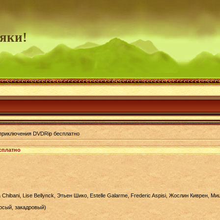
яки!
приключения DVDRip бесплатно
сплатно
Chibani, Lise Bellynck, Этьен Шико, Estelle Galarme, Frederic Aspisi, Жослин Киврен, М
осый, закадровый)