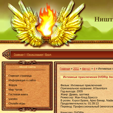
Ништ
Главная
|
|
Регистрация
|
Вход
Меню сайта
Главная
»
2011
»
Август
»
4
» Интимные 
Главная страница
Интимные приключения DVDRip бе
Информация о сайте
Форум
Фильм: Интимные приключения
Оригинальное название: A l'aventure
Мир Чатов
Год выхода: 2009
Гостевая книга
Жанр: Драма, эротика
Режиссер: Жан-Клод Бриссо
yandex
В ролях: Кэрол Брана, Арно Бинар, Nadia 
Продолжительность: 01:39:13
Онлайн игры
Перевод: Профессиональный (многогол
Качество: DVDRip