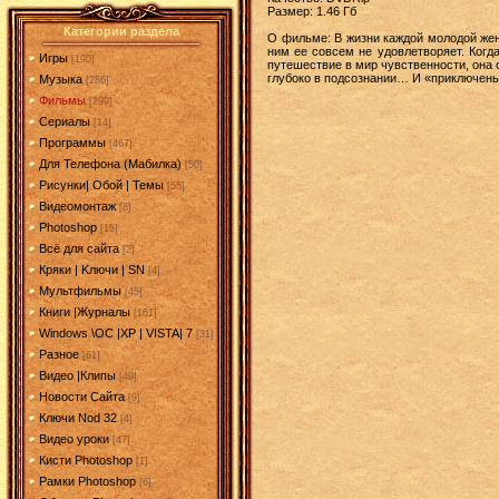
Размер: 1.46 Гб
Категории раздела
О фильме: В жизни каждой молодой же
ним ее совсем не удовлетворяет. Когд
Игры
[190]
путешествие в мир чувственности, она 
глубоко в подсознании… И «приключеньи
Музыка
[286]
Фильмы
[299]
Сериалы
[14]
Программы
[467]
Для Телефона (Мабилка)
[50]
Рисунки| Обой | Темы
[55]
Видеомонтаж
[8]
Photoshop
[15]
Всё для сайта
[2]
Кряки | Kлючи | SN
[4]
Мультфильмы
[45]
Книги |Журналы
[161]
Windows \OC |XP | VISTA| 7
[31]
Разное
[61]
Видео |Клипы
[49]
Новости Сайта
[9]
Ключи Nod 32
[4]
Видео уроки
[47]
Кисти Photoshop
[1]
Рамки Photoshop
[6]