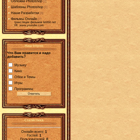
Обложки Photoshop
[2]
Шаблоны Photoshop
[1]
Наши Разработки
[6]
Фильмы Онлайн
[7]
трансляции фильмов letitbit.net ,
VK ,www.youtube.com
Наш опрос
Что Вам нравится и надо
добавить?
Музыку
Кино
Обои и Темы
Игры
Программы
Статистика
Онлайн всего:
1
Гостей:
1
Пользователей:
0