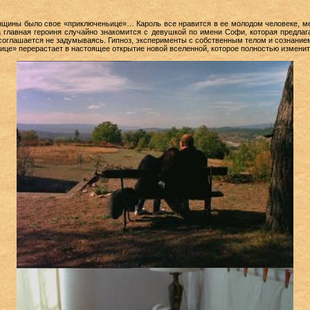
нщины было свое «приключеньице»… Кароль все нравится в ее молодом человеке, ме
а главная героиня случайно знакомится с девушкой по имени Софи, которая предла
соглашается не задумываясь. Гипноз, эксперименты с собственным телом и сознанием
це» перерастает в настоящее открытие новой вселенной, которое полностью изменит