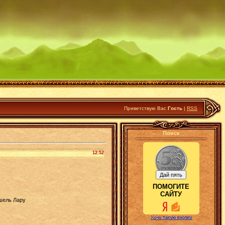
Приветствую Вас
Гость
|
RSS
Поиск
12:52
ПОМОГИТЕ
САЙТУ
ишель Лару