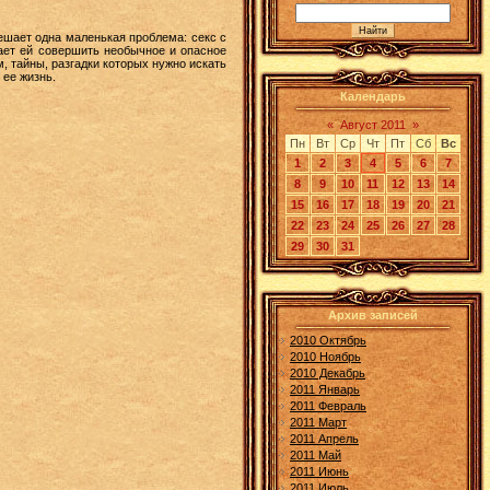
шает одна маленькая проблема: секс с
гает ей совершить необычное и опасное
, тайны, разгадки которых нужно искать
 ее жизнь.
Календарь
«
Август 2011
»
Пн
Вт
Ср
Чт
Пт
Сб
Вс
1
2
3
4
5
6
7
8
9
10
11
12
13
14
15
16
17
18
19
20
21
22
23
24
25
26
27
28
29
30
31
Архив записей
2010 Октябрь
2010 Ноябрь
2010 Декабрь
2011 Январь
2011 Февраль
2011 Март
2011 Апрель
2011 Май
2011 Июнь
2011 Июль