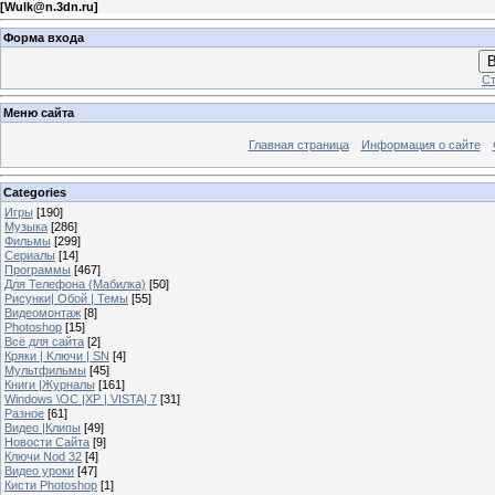
[
Wulk@n.3dn.ru
]
Форма входа
В
Ст
Меню сайта
Главная страница
Информация о сайте
Categories
Игры
[190]
Музыка
[286]
Фильмы
[299]
Сериалы
[14]
Программы
[467]
Для Телефона (Мабилка)
[50]
Рисунки| Обой | Темы
[55]
Видеомонтаж
[8]
Photoshop
[15]
Всё для сайта
[2]
Кряки | Kлючи | SN
[4]
Мультфильмы
[45]
Книги |Журналы
[161]
Windows \OC |XP | VISTA| 7
[31]
Разное
[61]
Видео |Клипы
[49]
Новости Сайта
[9]
Ключи Nod 32
[4]
Видео уроки
[47]
Кисти Photoshop
[1]