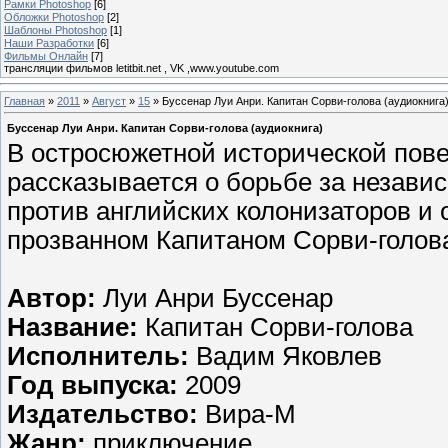
Рамки Photoshop
[6]
Обложки Photoshop
[2]
Шаблоны Photoshop
[1]
Наши Разработки
[6]
Фильмы Онлайн
[7]
трансляции фильмов letitbit.net , VK ,www.youtube.com
Главная
»
2011
»
Август
»
15
» Буссенар Луи Анри. Капитан Сорви-голова (аудиокнига
Буссенар Луи Анри. Капитан Сорви-голова (аудиокнига)
В остросюжетной исторической пове
рассказывается о борьбе за незави
против английских колонизаторов и
прозванном Капитаном Сорви-голов
Автор:
Луи Анри Буссенар
Название:
Капитан Сорви-голова
Исполнитель:
Вадим Яковлев
Год выпуска:
2009
Издательство:
Вира-М
Жанр:
приключение