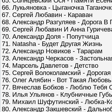
65. Солнцевский Ося - Памяти Есен
66. Лукьяновка - Цыганочка Таганоч
67. Сергей Любавин - Караван
68. Александр Разгуляев - Дорога В
69. Сергей Любавин И Анна Гуричев
70. Александр Доля - Попутчица
71. Natasha - Будет Другая Жизнь
72. Александр Новиков - Тарарам
73. Александр Черкасов - Застольна
74. Марсель Давлетов - Детство
75. Сергей Волоколамский - Дорога
76. Олег Алябин - Вот Такая Любовь
77. Вячеслав Бобков - Люблю Тебя 
78. Илья Ульянов - Клубничные Губ
79. Михаил Шуфутинский - Любка-К
80. Александр Закшевский - Дально