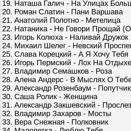
19. Наташа Галич - На Улицах Боль
20. Роман Слатин - Пани Варшава
21. Анатолий Полотно - Метелица
22. Натаника - Не Говори Прощай (Ori
23. Игорь Колюха - Наливай Дружок
24. Михаил Шелег - Невский Проспе
25. Слава Корецкий - А Я Хочу Тебя
26. Игорь Пермский - Лох На Отдых
27. Владимир Семашков - Роза
28. Аленa Андерс - В Мыслях О Теб
29. Александр Розенбаум - Попутчик
30. Саша Ролик - Женщина
31. Александр Закшевский - Просле
32. Владимир Захаров - Мосты
33. Вера Снежная - Полковник
34. Малолетка - Люблю Тебя