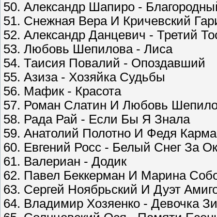
50. Александр Шапиро - Благородны
51. Снежная Вера И Кричевский Гар
52. Александр Данцевич - Третий То
53. Любовь Шепилова - Лиса
54. Таисия Повалий - Опоздавший
55. Азиза - Хозяйка Судьбы
56. Мафик - Красота
57. Роман Слатин И Любовь Шепило
58. Рада Рай - Если Бы Я Знала
59. Анатолий Полотно И Федя Карма
60. Евгений Росс - Белый Снег За О
61. Валериан - Додик
62. Павел Беккерман И Марина Собо
63. Сергей Ноябрьский И Дуэт Амиго
64. Владимир Хозяенко - Девочка З