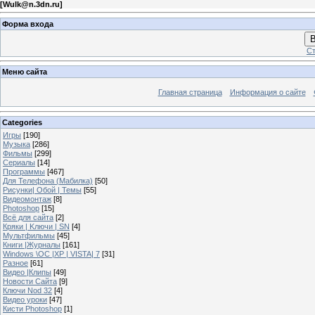
[
Wulk@n.3dn.ru
]
Форма входа
В
Ст
Меню сайта
Главная страница
Информация о сайте
Categories
Игры
[190]
Музыка
[286]
Фильмы
[299]
Сериалы
[14]
Программы
[467]
Для Телефона (Мабилка)
[50]
Рисунки| Обой | Темы
[55]
Видеомонтаж
[8]
Photoshop
[15]
Всё для сайта
[2]
Кряки | Kлючи | SN
[4]
Мультфильмы
[45]
Книги |Журналы
[161]
Windows \OC |XP | VISTA| 7
[31]
Разное
[61]
Видео |Клипы
[49]
Новости Сайта
[9]
Ключи Nod 32
[4]
Видео уроки
[47]
Кисти Photoshop
[1]