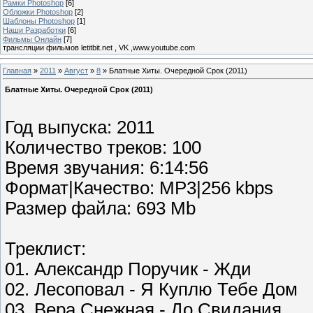
Рамки Photoshop
[6]
Обложки Photoshop
[2]
Шаблоны Photoshop
[1]
Наши Разработки
[6]
Фильмы Онлайн
[7]
трансляции фильмов letitbit.net , VK ,www.youtube.com
Главная
»
2011
»
Август
»
8
» Блатные Хиты. Очередной Срок (2011)
Блатные Хиты. Очередной Срок (2011)
Год выпуска: 2011
Количество треков: 100
Время звучания: 6:14:56
Формат|Качество: МP3|256 kbps
Размер файла: 693 Mb
Треклист:
01. Александр Поручик - Жди
02. Лесоповал - Я Куплю Тебе Дом
03. Вера Снежная - До Свидания