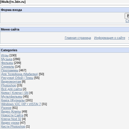
[
Wulk@n.3dn.ru
]
Форма входа
В
Ст
Меню сайта
Главная страница
Информация о сайте
Categories
Игры
[190]
Музыка
[286]
Фильмы
[299]
Сериалы
[14]
Программы
[467]
Для Телефона (Мабилка)
[50]
Рисунки| Обой | Темы
[55]
Видеомонтаж
[8]
Photoshop
[15]
Всё для сайта
[2]
Кряки | Kлючи | SN
[4]
Мультфильмы
[45]
Книги |Журналы
[161]
Windows \OC |XP | VISTA| 7
[31]
Разное
[61]
Видео |Клипы
[49]
Новости Сайта
[9]
Ключи Nod 32
[4]
Видео уроки
[47]
Кисти Photoshop
[1]