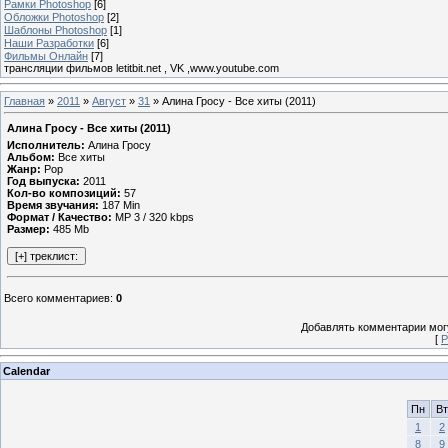
Рамки Photoshop
[6]
Обложки Photoshop
[2]
Шаблоны Photoshop
[1]
Наши Разработки
[6]
Фильмы Онлайн
[7]
трансляции фильмов letitbit.net , VK ,www.youtube.com
Главная
»
2011
»
Август
»
31
» Алина Гросу - Все хиты (2011)
Алина Гросу - Все хиты (2011)
Исполнитель:
Алина Гросу
Альбом:
Все хиты
Жанр:
Pop
Год выпуска:
2011
Кол-во композиций:
57
Время звучания:
187 Min
Формат / Качество:
MP 3 / 320 kbps
Размер:
485 Mb
Всего комментариев
:
0
Добавлять комментарии могу
[
Р
Calendar
Пн
Вт
1
2
8
9