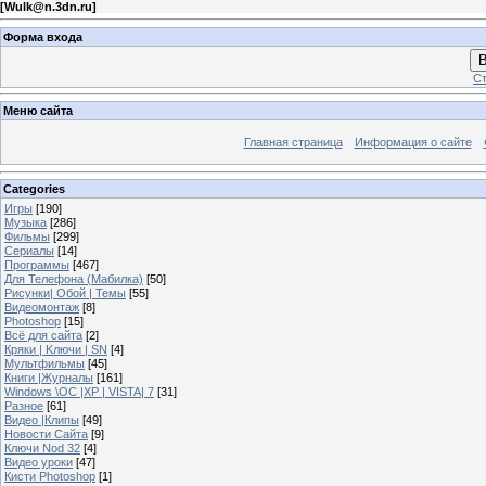
[
Wulk@n.3dn.ru
]
Форма входа
В
Ст
Меню сайта
Главная страница
Информация о сайте
Categories
Игры
[190]
Музыка
[286]
Фильмы
[299]
Сериалы
[14]
Программы
[467]
Для Телефона (Мабилка)
[50]
Рисунки| Обой | Темы
[55]
Видеомонтаж
[8]
Photoshop
[15]
Всё для сайта
[2]
Кряки | Kлючи | SN
[4]
Мультфильмы
[45]
Книги |Журналы
[161]
Windows \OC |XP | VISTA| 7
[31]
Разное
[61]
Видео |Клипы
[49]
Новости Сайта
[9]
Ключи Nod 32
[4]
Видео уроки
[47]
Кисти Photoshop
[1]