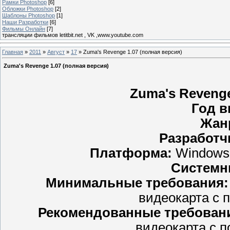
Рамки Photoshop
[6]
Обложки Photoshop
[2]
Шаблоны Photoshop
[1]
Наши Разработки
[6]
Фильмы Онлайн
[7]
трансляции фильмов letitbit.net , VK ,www.youtube.com
Главная
»
2011
»
Август
»
17
» Zuma's Revenge 1.07 (полная версия)
Zuma's Revenge 1.07 (полная версия)
Zuma's Revenge
Год в
Жан
Разработч
Платформа:
Windows 
Системн
Минимальные требования:
видеокарта с п
Рекомендованные требован
видеокарта с п