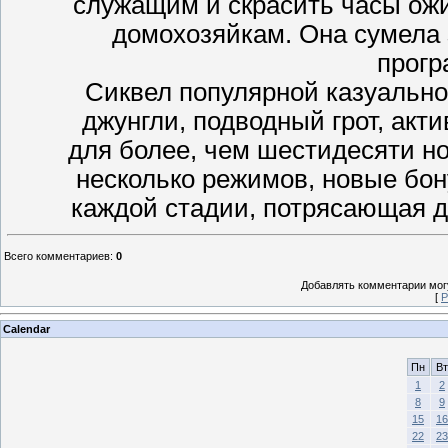
служащим и скрасить часы о
домохозяйкам. Она сумела 
прогр
Cиквел популярной казуально
джунгли, подводный грот, акт
для более, чем шестидесяти но
несколько режимов, новые бон
каждой стадии, потрясающая д
Всего комментариев
:
0
Добавлять комментарии могу
[
Р
Calendar
Пн
Вт
1
2
8
9
15
16
22
23