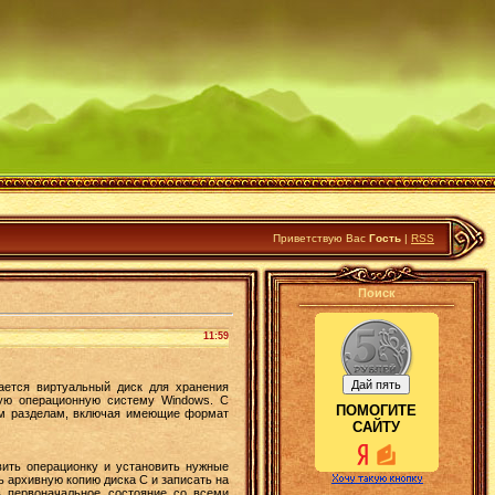
Приветствую Вас
Гость
|
RSS
Поиск
11:59
дается виртуальный диск для хранения
ную операционную систему Windows. С
ПОМОГИТЕ
им разделам, включая имеющие формат
САЙТУ
ить операционку и установить нужные
ь архивную копию диска C и записать на
в первоначальное состояние со всеми