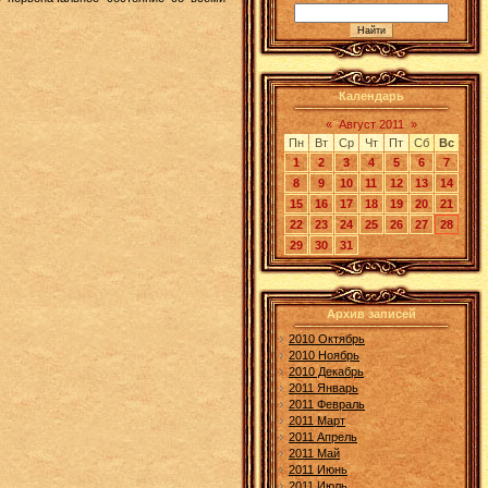
Календарь
«
Август 2011
»
Пн
Вт
Ср
Чт
Пт
Сб
Вс
1
2
3
4
5
6
7
8
9
10
11
12
13
14
15
16
17
18
19
20
21
22
23
24
25
26
27
28
29
30
31
Архив записей
2010 Октябрь
2010 Ноябрь
2010 Декабрь
2011 Январь
2011 Февраль
2011 Март
2011 Апрель
2011 Май
2011 Июнь
2011 Июль