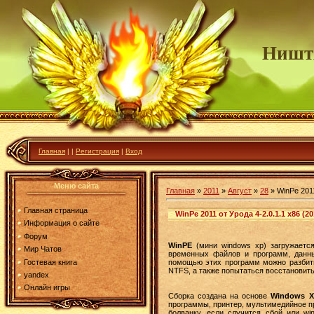
Ништ
Главная
|
|
Регистрация
|
Вход
Меню сайта
Главная
»
2011
»
Август
»
28
» WinPe 2011
Главная страница
WinPe 2011 от Урода 4-2.0.1.1 x86 (2
Информация о сайте
Форум
WinPE
(мини windows xp) загружаетс
Мир Чатов
временных файлов и программ, данны
Гостевая книга
помощью этих программ можно разбит
NTFS, а также попытаться восстановить
yandex
Онлайн игры
Cборка создана на основе
Windows X
программы, принтер, мультимедийное пр
болванку, если случится сбой или w