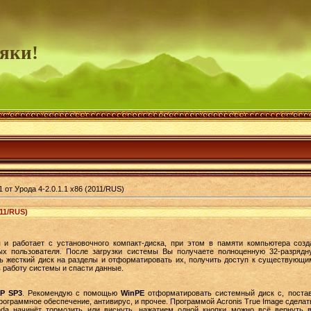
яки!
 от Урода 4-2.0.1.1 x86 (2011/RUS)
011/RUS)
я и работает с установочного компакт-диска, при этом в памяти компьютера соз
х пользователя. После загрузки системы Вы получаете полноценную 32-разряд
ь жесткий диск на разделы и отформатировать их, получить доступ к существующ
 работу системы и спасти данные.
P SP3
. Рекомендую с помощью
WinPE
отформатировать системный диск c, постав
ограммное обеспечение, антивирус, и прочее. Программой Acronis True Image сделат
inda начинёт тормозить или виснуть, нажатием одной кнопки можно всё вернуть 