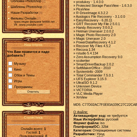
Обложки Photoshop
[2]
» produkey - 1.4.0.0
» Protected Storage PassView - 1.6.3.0
Шаблоны Photoshop
[1]
» PicaView
Наши Разработки
» R-DriveImage 4.3.2.2
[6]
» Auslogics File Recovery - 3.1.0.0
Фильмы Онлайн
[7]
» EasyRecovery - 6.20.11
трансляции фильмов letitbit.net ,
» GRT Recover My File 2.5.0.1
VK ,www.youtube.com
» Handy Recovery 3.0.0.2
» Hetman Uneraser 2.0.0.2
» Magic Photo Recovery 2.0
» Magic Uneraser 2.0
» PowerDataRecovery 4.1.2
Наш опрос
» Recover My Files 4.5.2
» Recuva 1.34
Что Вам нравится и надо
» rstudio 5.4.134
добавить?
» Zero Assumption Recovery 9.0
» scdwriter
Музыку
» SmartDriverBackup 2.0.2
» SoftMakerOffice - 2010
Кино
» SystemInfo -2009
Обои и Темы
» Total Commander 7.5.0.1
» UFS Explorer 3.15.3
Игры
» UltraISO 9.1.2
» Unknown Device
Программы
» VICTORIA
» VLC Media Player
» XnView
MD5: C77D02AC7F0E83A339C27C22CA
О файле:
Активация|рег код:
не требуется
Статистика
Язык Интерфейса:
русский
Формат файла:
iso
Платформа/ОС:
32bit
Онлайн всего:
1
Категория:
Операционные системы
Гостей:
1
Разработчик:
Урод
Пользователей:
0