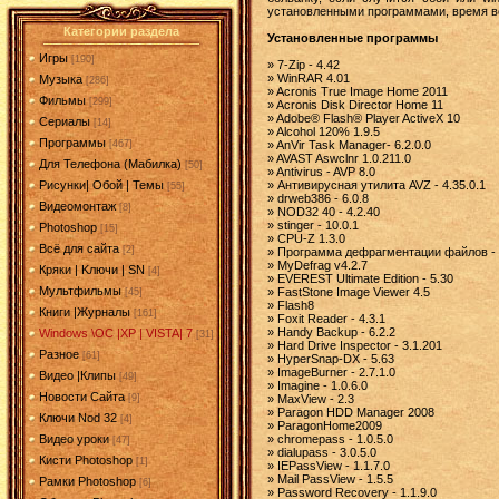
установленными программами, время в
Категории раздела
Установленные программы
Игры
[190]
» 7-Zip - 4.42
» WinRAR 4.01
Музыка
[286]
» Acronis True Image Home 2011
Фильмы
[299]
» Acronis Disk Director Home 11
» Adobe® Flash® Player ActiveX 10
Сериалы
[14]
» Alcohol 120% 1.9.5
Программы
» AnVir Task Manager- 6.2.0.0
[467]
» AVAST Aswclnr 1.0.211.0
Для Телефона (Мабилка)
[50]
» Antivirus - AVP 8.0
» Антивирусная утилита AVZ - 4.35.0.1
Рисунки| Обой | Темы
[55]
» drweb386 - 6.0.8
Видеомонтаж
[8]
» NOD32 40 - 4.2.40
» stinger - 10.0.1
Photoshop
[15]
» CPU-Z 1.3.0
Всё для сайта
[2]
» Программа дефрагментации файлов - df
» MyDefrag v4.2.7
Кряки | Kлючи | SN
[4]
» EVEREST Ultimate Edition - 5.30
Мультфильмы
» FastStone Image Viewer 4.5
[45]
» Flash8
Книги |Журналы
[161]
» Foxit Reader - 4.3.1
» Handy Backup - 6.2.2
Windows \OC |XP | VISTA| 7
[31]
» Hard Drive Inspector - 3.1.201
Разное
[61]
» HyperSnap-DX - 5.63
» ImageBurner - 2.7.1.0
Видео |Клипы
[49]
» Imagine - 1.0.6.0
Новости Сайта
» MaxView - 2.3
[9]
» Paragon HDD Manager 2008
Ключи Nod 32
[4]
» ParagonHome2009
» chromepass - 1.0.5.0
Видео уроки
[47]
» dialupass - 3.0.5.0
Кисти Photoshop
[1]
» IEPassView - 1.1.7.0
» Mail PassView - 1.5.5
Рамки Photoshop
[6]
» Password Recovery - 1.1.9.0