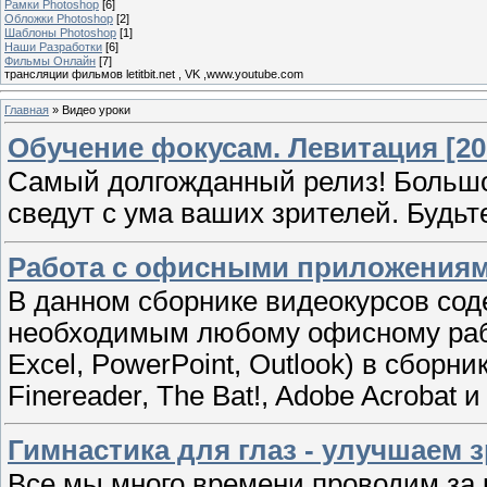
Рамки Photoshop
[6]
Обложки Photoshop
[2]
Шаблоны Photoshop
[1]
Наши Разработки
[6]
Фильмы Онлайн
[7]
трансляции фильмов letitbit.net , VK ,www.youtube.com
Главная
»
Видео уроки
Обучение фокусам. Левитация [20
Самый долгожданный релиз! Большо
сведут с ума ваших зрителей. Будьт
Работа с офисными приложениями
В данном сборнике видеокурсов со
необходимым любому офисному работ
Excel, PowerPoint, Outlook) в сборни
Finereader, The Bat!, Adobe Acrobat
Гимнастика для глаз - улучшаем з
Все мы много времени проводим за