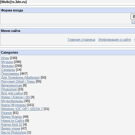
[
Wulk@n.3dn.ru
]
Форма входа
В
Ст
Меню сайта
Главная страница
Информация о сайте
Categories
Игры
[190]
Музыка
[286]
Фильмы
[299]
Сериалы
[14]
Программы
[467]
Для Телефона (Мабилка)
[50]
Рисунки| Обой | Темы
[55]
Видеомонтаж
[8]
Photoshop
[15]
Всё для сайта
[2]
Кряки | Kлючи | SN
[4]
Мультфильмы
[45]
Книги |Журналы
[161]
Windows \OC |XP | VISTA| 7
[31]
Разное
[61]
Видео |Клипы
[49]
Новости Сайта
[9]
Ключи Nod 32
[4]
Видео уроки
[47]
Кисти Photoshop
[1]