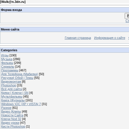
[
Wulk@n.3dn.ru
]
Форма входа
В
Ст
Меню сайта
Главная страница
Информация о сайте
Categories
Игры
[190]
Музыка
[286]
Фильмы
[299]
Сериалы
[14]
Программы
[467]
Для Телефона (Мабилка)
[50]
Рисунки| Обой | Темы
[55]
Видеомонтаж
[8]
Photoshop
[15]
Всё для сайта
[2]
Кряки | Kлючи | SN
[4]
Мультфильмы
[45]
Книги |Журналы
[161]
Windows \OC |XP | VISTA| 7
[31]
Разное
[61]
Видео |Клипы
[49]
Новости Сайта
[9]
Ключи Nod 32
[4]
Видео уроки
[47]
Кисти Photoshop
[1]