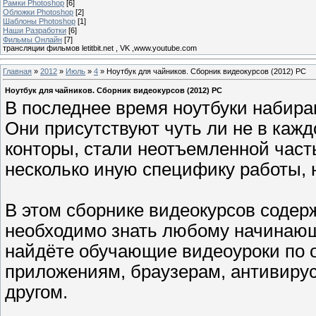
Рамки Photoshop
[6]
Обложки Photoshop
[2]
Шаблоны Photoshop
[1]
Наши Разработки
[6]
Фильмы Онлайн
[7]
трансляции фильмов letitbit.net , VK ,www.youtube.com
Главная
»
2012
»
Июль
»
4
» Ноутбук для чайников. Сборник видеокурсов (2012) PC
Ноутбук для чайников. Сборник видеокурсов (2012) PC
В последнее время ноутбуки набир
Они присутствуют чуть ли не в кажд
конторы, стали неотъемленной час
несколько иную специфику работы, 
В этом сборнике видеокурсов содер
необходимо знать любому начинающ
найдёте обучающие видеоуроки по
приложениям, браузерам, антивиру
другом.