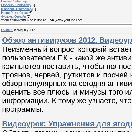
Рамки Photoshop
[6]
Обложки Photoshop
[2]
Шаблоны Photoshop
[1]
Наши Разработки
[6]
Фильмы Онлайн
[7]
трансляции фильмов letitbit.net , VK ,www.youtube.com
Главная
»
Видео уроки
Обзор антивирусов 2012. Видеоуро
Неизменный вопрос, который встает
пользователем ПК - какой же антив
компьютер поставить, чтобы полност
троянов, червей, руткитов и прочей
обзор популярных на сегодня антив
оценить все плюсы и минусы того ил
информации. К тому же узнаете, чт
программы.
Видеоурок: Упражнения для ягоди