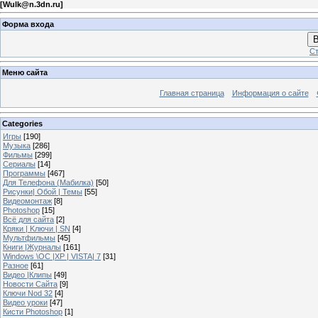
[
Wulk@n.3dn.ru
]
Форма входа
В
Ст
Меню сайта
Главная страница
Информация о сайте
Categories
Игры
[190]
Музыка
[286]
Фильмы
[299]
Сериалы
[14]
Программы
[467]
Для Телефона (Мабилка)
[50]
Рисунки| Обой | Темы
[55]
Видеомонтаж
[8]
Photoshop
[15]
Всё для сайта
[2]
Кряки | Kлючи | SN
[4]
Мультфильмы
[45]
Книги |Журналы
[161]
Windows \OC |XP | VISTA| 7
[31]
Разное
[61]
Видео |Клипы
[49]
Новости Сайта
[9]
Ключи Nod 32
[4]
Видео уроки
[47]
Кисти Photoshop
[1]