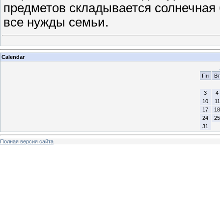
предметов складывается солнечная 
все нужды семьи.
Calendar
Пн
Вт
3
4
10
11
17
18
24
25
31
Полная версия сайта