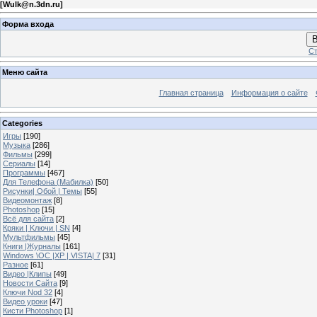
[
Wulk@n.3dn.ru
]
Форма входа
В
Ст
Меню сайта
Главная страница
Информация о сайте
Categories
Игры
[190]
Музыка
[286]
Фильмы
[299]
Сериалы
[14]
Программы
[467]
Для Телефона (Мабилка)
[50]
Рисунки| Обой | Темы
[55]
Видеомонтаж
[8]
Photoshop
[15]
Всё для сайта
[2]
Кряки | Kлючи | SN
[4]
Мультфильмы
[45]
Книги |Журналы
[161]
Windows \OC |XP | VISTA| 7
[31]
Разное
[61]
Видео |Клипы
[49]
Новости Сайта
[9]
Ключи Nod 32
[4]
Видео уроки
[47]
Кисти Photoshop
[1]