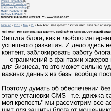
Рамки Photoshop
[6]
Обложки Photoshop
[2]
Шаблоны Photoshop
[1]
Наши Разработки
[6]
Фильмы Онлайн
[7]
трансляции фильмов letitbit.net , VK ,www.youtube.com
Главная
»
2012
»
Май
»
29
» Мой блог - моя крепость: как защитить свой сайт от хак
Мой блог - моя крепость: как защитить свой сайт от хакеров. Обучающий видео
Защита блога, как и любого интернет
успешного развития. И дело здесь не
контент, заблокировать работу блог
— ограничений в фантазии хакеров н
для бизнеса, то это может сильно уд
важных данных из базы вообще пост
Поэтому думать об обеспечении без
этапе установки CMS - т.е. движка 
моя крепость" мы рассмотрим все а
щит для защиты блога от мошеннико