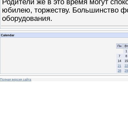
Родители же в это время могут споко
юбилею, торжеству. Большинство фо
оборудования.
Calendar
Пн
Вт
1
7
8
14
15
21
22
28
29
Полная версия сайта