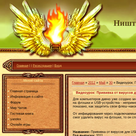
Ништ
Главная
|
|
Регистрация
|
Вход
Меню сайта
Главная
»
2012
»
Май
»
30
» Видеоурок: 
Главная страница
Видеоурок: Прививка от вирусов д
Информация о сайте
Для компьютеров давно уже создано м
Форум
на флэшки и USB-устройства - неприме
показано, как защитить свои флеш-нако
Мир Чатов
Гостевая книга
От инфицирования через подключаемые
смог удалить вирус на флэшке, то он с
yandex
Онлайн игры
Название:
Прививка от вирусов для U
Год выпуска:
2011