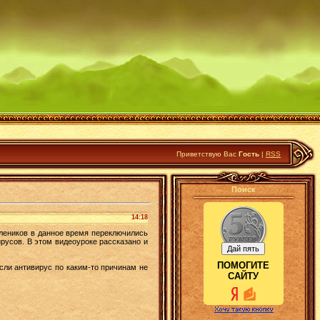
Приветствую Вас
Гость
|
RSS
Поиск
14:18
леников в данное время переключились
русов. В этом видеоуроке рассказано и
ПОМОГИТЕ
ли антивирус по каким-то причинам не
САЙТУ