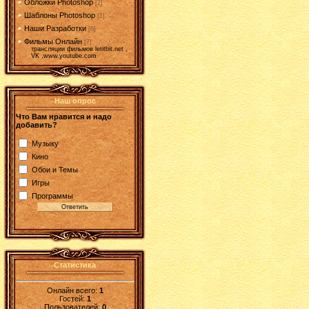
Обложки Photoshop
[2]
Шаблоны Photoshop
[1]
Наши Разработки
[6]
Фильмы Онлайн
[7]
трансляции фильмов letitbit.net ,
VK ,www.youtube.com
Наш опрос
Что Вам нравится и надо
добавить?
Музыку
Кино
Обои и Темы
Игры
Программы
Статистика
Онлайн всего:
1
Гостей:
1
Пользователей:
0