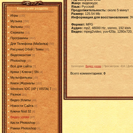
Жанр:
видеокурс
Язык:
Русский
Категории раздела
Продолжительность:
около 5 минут
Размер:
125.54 Mb
Игры
[190]
Информация для восстановления:
3
Музыка
[286]
Формат:
MPG
Фильмы
[299]
Aудио:
mp2, 48000 Hz, stereo, 192 kb/s
Видео:
mpeg2video, yuv420p, 1280x720, 
Сериалы
[14]
Программы
[467]
Для Телефона (Мабилка)
[50]
Рисунки| Обой | Темы
[55]
Видеомонтаж
[8]
Photoshop
[15]
Всё для сайта
Категория
:
Видео уроки
|
Просмотров
: 404 |
Доб
[2]
Кряки | Kлючи | SN
[4]
Всего комментариев
:
0
Мультфильмы
[45]
Книги |Журналы
[161]
Windows \OC |XP | VISTA| 7
[31]
Разное
[61]
Видео |Клипы
[49]
Новости Сайта
[9]
Ключи Nod 32
[4]
Видео уроки
[47]
Кисти Photoshop
[1]
Рамки Photoshop
[6]