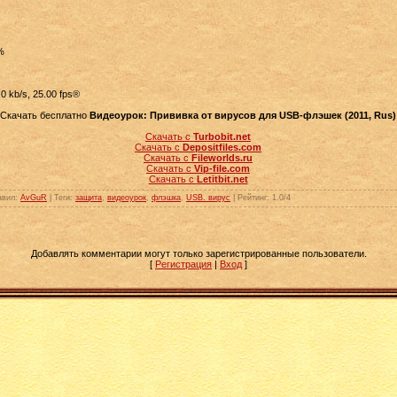
%
0 kb/s, 25.00 fps®
Скачать бесплатно
Видеоурок: Прививка от вирусов для USB-флэшек (2011, Rus)
Скачать с
Turbobit.net
Скачать с
Depositfiles.com
Скачать с
Fileworlds.ru
Скачать с
Vip-file.com
Скачать с
Letitbit.net
авил
:
AvGuR
|
Теги
:
защита
,
видеоурок
,
флэшка
,
USB. вирус
|
Рейтинг
:
1.0
/
4
Добавлять комментарии могут только зарегистрированные пользователи.
[
Регистрация
|
Вход
]