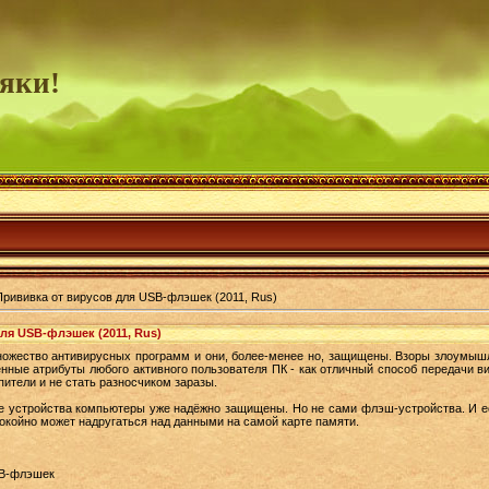
яки!
Прививка от вирусов для USB-флэшек (2011, Rus)
ля USB-флэшек (2011, Rus)
ножество антивирусных программ и они, более-менее но, защищены. Взоры злоумыш
нные атрибуты любого активного пользователя ПК - как отличный способ передачи ви
пители и не стать разносчиком заразы.
 устройства компьютеры уже надёжно защищены. Но не сами флэш-устройства. И ес
покойно может надругаться над данными на самой карте памяти.
SB-флэшек