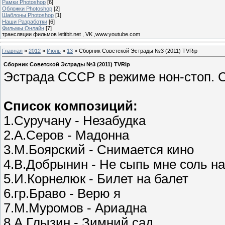
Рамки Photoshop
[6]
Обложки Photoshop
[2]
Шаблоны Photoshop
[1]
Наши Разработки
[6]
Фильмы Онлайн
[7]
трансляции фильмов letitbit.net , VK ,www.youtube.com
Главная
»
2012
»
Июль
»
13
» Сборник Советской Эстрады №3 (2011) TVRip
Сборник Советской Эстрады №3 (2011) TVRip
Эстрада СССР в режиме нон-стоп. С
Список композиций:
1.Суручану - Незабудка
2.А.Серов - Мадонна
3.М.Боярский - Снимается кино
4.В.Добрынин - Не сыпь мне соль на
5.И.Корнелюк - Билет на балет
6.гр.Браво - Верю я
7.М.Муромов - Ариадна
8.А.Глызин - Зимний сад