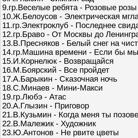
9.гр.Веселые ребята - Розовые розы
10.Ж.Белоусов - Электрическая мгл
11.гр.Электроклуб - Последнее свид
12.гр.Браво - От Москвы до Ленингр
13.В.Пресняков - Белый снег на чис
14.гр.Машина времени - Если бы м
15.И.Корнелюк - Возвращайся
16.М.Боярский - Все пройдет
17.А.Барыкин - Сказочная ночь
18.С.Минаев - Мини-Макси
19.гр.Любэ - Атас
20.А.Глызин - Приговор
21.В.Кузьмин - Когда меня ты позов
22.В.Малежик - Художник
23.Ю.Антонов - Не рвите цветы