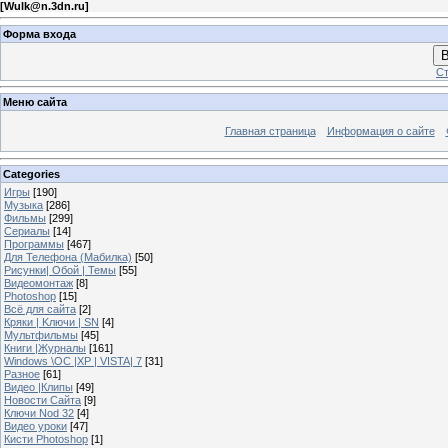
[
Wulk@n.3dn.ru
]
Форма входа
В
Ст
Меню сайта
Главная страница
Информация о сайте
Categories
Игры
[190]
Музыка
[286]
Фильмы
[299]
Сериалы
[14]
Программы
[467]
Для Телефона (Мабилка)
[50]
Рисунки| Обой | Темы
[55]
Видеомонтаж
[8]
Photoshop
[15]
Всё для сайта
[2]
Кряки | Kлючи | SN
[4]
Мультфильмы
[45]
Книги |Журналы
[161]
Windows \OC |XP | VISTA| 7
[31]
Разное
[61]
Видео |Клипы
[49]
Новости Сайта
[9]
Ключи Nod 32
[4]
Видео уроки
[47]
Кисти Photoshop
[1]