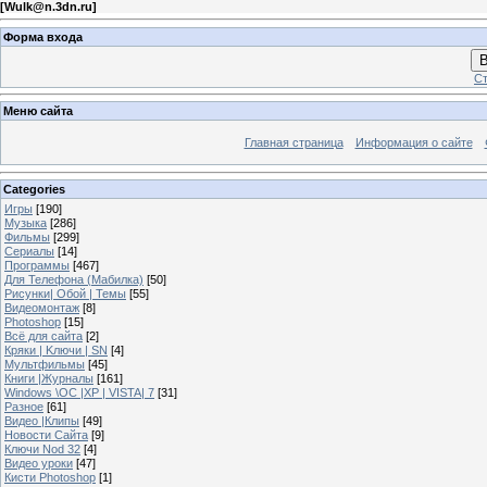
[
Wulk@n.3dn.ru
]
Форма входа
В
Ст
Меню сайта
Главная страница
Информация о сайте
Categories
Игры
[190]
Музыка
[286]
Фильмы
[299]
Сериалы
[14]
Программы
[467]
Для Телефона (Мабилка)
[50]
Рисунки| Обой | Темы
[55]
Видеомонтаж
[8]
Photoshop
[15]
Всё для сайта
[2]
Кряки | Kлючи | SN
[4]
Мультфильмы
[45]
Книги |Журналы
[161]
Windows \OC |XP | VISTA| 7
[31]
Разное
[61]
Видео |Клипы
[49]
Новости Сайта
[9]
Ключи Nod 32
[4]
Видео уроки
[47]
Кисти Photoshop
[1]