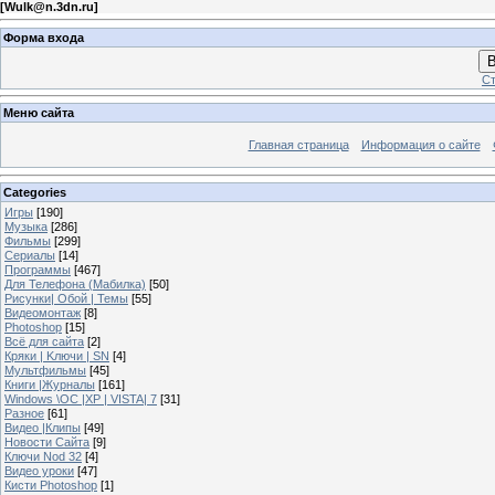
[
Wulk@n.3dn.ru
]
Форма входа
В
Ст
Меню сайта
Главная страница
Информация о сайте
Categories
Игры
[190]
Музыка
[286]
Фильмы
[299]
Сериалы
[14]
Программы
[467]
Для Телефона (Мабилка)
[50]
Рисунки| Обой | Темы
[55]
Видеомонтаж
[8]
Photoshop
[15]
Всё для сайта
[2]
Кряки | Kлючи | SN
[4]
Мультфильмы
[45]
Книги |Журналы
[161]
Windows \OC |XP | VISTA| 7
[31]
Разное
[61]
Видео |Клипы
[49]
Новости Сайта
[9]
Ключи Nod 32
[4]
Видео уроки
[47]
Кисти Photoshop
[1]