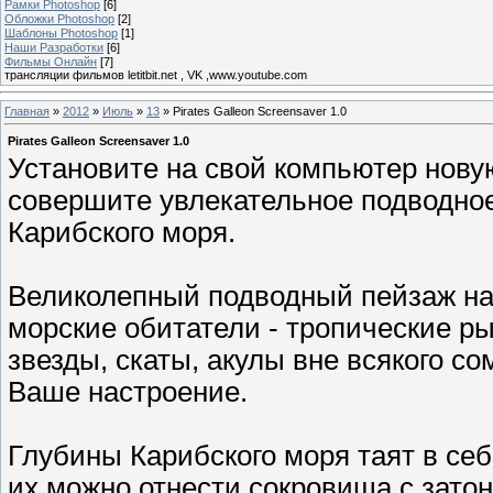
Рамки Photoshop
[6]
Обложки Photoshop
[2]
Шаблоны Photoshop
[1]
Наши Разработки
[6]
Фильмы Онлайн
[7]
трансляции фильмов letitbit.net , VK ,www.youtube.com
Главная
»
2012
»
Июль
»
13
» Pirates Galleon Screensaver 1.0
Pirates Galleon Screensaver 1.0
Установите на свой компьютер нову
совершите увлекательное подводно
Карибского моря.
Великолепный подводный пейзаж на 
морские обитатели - тропические р
звезды, скаты, акулы вне всякого с
Ваше настроение.
Глубины Карибского моря таят в себ
их можно отнести сокровища с затон