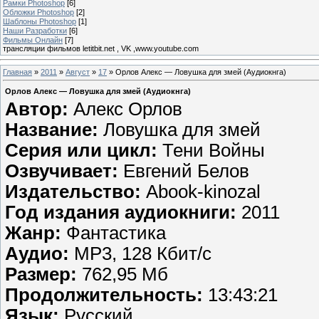
Рамки Photoshop
[6]
Обложки Photoshop
[2]
Шаблоны Photoshop
[1]
Наши Разработки
[6]
Фильмы Онлайн
[7]
трансляции фильмов letitbit.net , VK ,www.youtube.com
Главная
»
2011
»
Август
»
17
» Орлов Алекс — Ловушка для змей (Аудиокнга)
Орлов Алекс — Ловушка для змей (Аудиокнга)
Автор:
Алекс Орлов
Название:
Ловушка для змей
Серия или цикл:
Тени Войны
Озвучивает:
Евгений Белов
Издательство:
Abook-kinozal
Год издания аудиокниги:
2011
Жанр:
Фантастика
Аудио:
MP3, 128 Кбит/с
Размер:
762,95 Мб
Продолжительность:
13:43:21
Язык:
Русский