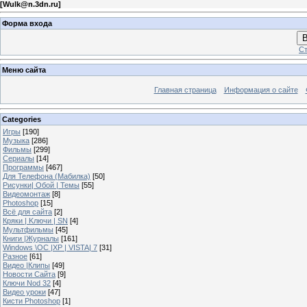
[
Wulk@n.3dn.ru
]
Форма входа
В
Ст
Меню сайта
Главная страница
Информация о сайте
Categories
Игры
[190]
Музыка
[286]
Фильмы
[299]
Сериалы
[14]
Программы
[467]
Для Телефона (Мабилка)
[50]
Рисунки| Обой | Темы
[55]
Видеомонтаж
[8]
Photoshop
[15]
Всё для сайта
[2]
Кряки | Kлючи | SN
[4]
Мультфильмы
[45]
Книги |Журналы
[161]
Windows \OC |XP | VISTA| 7
[31]
Разное
[61]
Видео |Клипы
[49]
Новости Сайта
[9]
Ключи Nod 32
[4]
Видео уроки
[47]
Кисти Photoshop
[1]