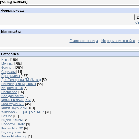
[
Wulk@n.3dn.ru
]
Форма входа
В
Ст
Меню сайта
Главная страница
Информация о сайте
Categories
Игры
[190]
Музыка
[286]
Фильмы
[299]
Сериалы
[14]
Программы
[467]
Для Телефона (Мабилка)
[50]
Рисунки| Обой | Темы
[55]
Видеомонтаж
[8]
Photoshop
[15]
Всё для сайта
[2]
Кряки | Kлючи | SN
[4]
Мультфильмы
[45]
Книги |Журналы
[161]
Windows \OC |XP | VISTA| 7
[31]
Разное
[61]
Видео |Клипы
[49]
Новости Сайта
[9]
Ключи Nod 32
[4]
Видео уроки
[47]
Кисти Photoshop
[1]