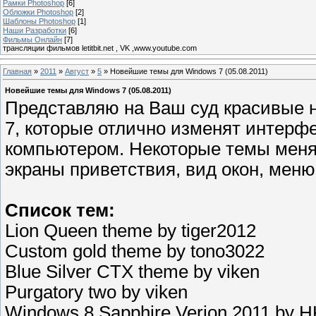
Рамки Photoshop
[6]
Обложки Photoshop
[2]
Шаблоны Photoshop
[1]
Наши Разработки
[6]
Фильмы Онлайн
[7]
трансляции фильмов letitbit.net , VK ,www.youtube.com
Главная
»
2011
»
Август
»
5
» Новейшие темы для Windows 7 (05.08.2011)
Новейшие темы для Windows 7 (05.08.2011)
Представляю на Ваш суд красивые 
7, которые отлично изменят интерф
компьютером. Некоторые темы меняю
экраны приветствия, вид окон, меню
Список тем:
Lion Queen theme by tiger2012
Custom gold theme by tono3022
Blue Silver CTX theme by viken
Purgatory two by viken
Windows 8 Sapphire Verion 2011 by 