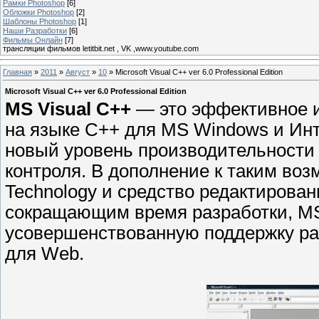
Рамки Photoshop
[6]
Обложки Photoshop
[2]
Шаблоны Photoshop
[1]
Наши Разработки
[6]
Фильмы Онлайн
[7]
трансляции фильмов letitbit.net , VK ,www.youtube.com
Главная
»
2011
»
Август
»
10
» Microsoft Visual C++ ver 6.0 Professional Edition
Microsoft Visual C++ ver 6.0 Professional Edition
MS Visual C++
— это эффективное и
на языке C++ для MS Windows и Инт
новый уровень производительности 
контроля. В дополнение к таким возм
Technology и средство редактировани
сокращающим время разработки, MS 
усовершенствованную поддержку ра
для Web.