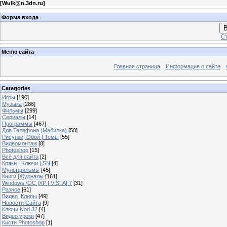
[
Wulk@n.3dn.ru
]
Форма входа
В
Ст
Меню сайта
Главная страница
Информация о сайте
Categories
Игры
[190]
Музыка
[286]
Фильмы
[299]
Сериалы
[14]
Программы
[467]
Для Телефона (Мабилка)
[50]
Рисунки| Обой | Темы
[55]
Видеомонтаж
[8]
Photoshop
[15]
Всё для сайта
[2]
Кряки | Kлючи | SN
[4]
Мультфильмы
[45]
Книги |Журналы
[161]
Windows \OC |XP | VISTA| 7
[31]
Разное
[61]
Видео |Клипы
[49]
Новости Сайта
[9]
Ключи Nod 32
[4]
Видео уроки
[47]
Кисти Photoshop
[1]